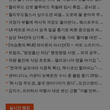
헐리우드 선셋 블루버드 칙필레 임시 휴업… 공사장 담장은 낙서로 뒤덮여
헐리우드힐스서 상수도관 파열… 도로에 물 쏟아져 주민 약 100명 피해
극장가 부활에 역사적 극장도 돌아온다… 웨스트우드 ‘브루인 극장’ 10월 재개장 추진
LA 메트로 버스서 승객 얼굴 흉기로 찌른 증오범죄 피고인, 종신형에 징역 7년 추가 선고
삼성 144만대 신기록 … 구글·애플 가세 ‘폴더블 대전’ 열린다
[석승환의 MLB] 덕아웃의 아시안(1) — 커트 스즈키가 우리에게 묻는 것
트럼프, “원정출산 차단” 행정명령 서명 … 외국 공무원 자녀도 시민권 안준다
차량 돌진에 식당 초토화… 캘리포니아 명물 버거집 “다시 일어설 수 있도록 도와주세요”
“전국적 살모네라 식중독 확산, 멕시코산 할라피뇨”– CDC
샌버나디노 카운티 보복운전 수사 중 불법 총기 20정·탄약 2만 발 압수
“AI 시장 주도권, 결국 엔비디아가 쥔다”…모건스탠리 장담
김지수, 프라하서 여행사 대표 변신 근황 “가볼 만하니…”
실시간 랭킹