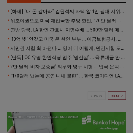
[화제] “내 돈 갚아라” 김원석씨 자택 앞 1인 광대 시위 … 한인 투자사, “108만 달러 못받아”
위조여권으로 미국 재입국한 추방 한인, 120만 달러 은행 사기 행각
연방 당국, LA 한인 간호사 지명수배 … 500만 달러 메디캐어 사기, 선고 직전 한국 도주
’10억 빚’ 안갚고 미국 온 한인 부부 … 예금보험공사, 미국서 소송
시민권 시험 확 바뀐다 … 영어 더 어렵게, 민간시험 도입 추진
[단독] OC 유명 한인식당 업주 ‘망신살’ … 육류대금 안 갚자 식당서 공개추심
2만 달러 ‘비자 보증금’ 의무화 영구 시행 … 입국 문턱 더 높아진다.
“170달러 냈는데 공연 내내 불편” … 한국 코미디언 LA공연, 음향 불량에 외모 비하 개그 논란
PREV
NEXT