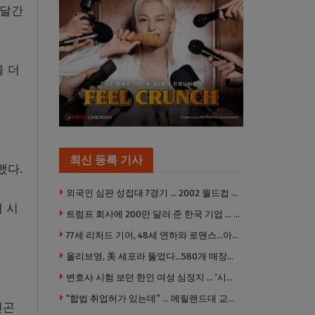
한달간
을 더
최신 등록 기사
했다.
외국인 심판 성접대 7경기 … 2002 월드컵 4강 신화도 흔들
 시
트럼프 회사에 200만 달러 준 한국 기업 … 민주당 뇌물의혹 조사
77세 리처드 기어, 48세 연하와 로맨스…아들과 3살 차
올리브영, 美 세포라 뚫었다…580개 매장에 ‘K뷰티에딧’ 론칭
변호사 시험 보던 한인 여성 심정지 … ‘시험장측 대응 부적절’ 소송
“합법 취업허가 있는데” … 메릴랜드대 교수, 공항서 ICE에 체포, 구금 중
빈곤