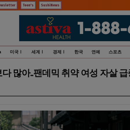
ewsletter
Teen's
SushiNews
a
미국Ⅰ
세계Ⅰ
경제Ⅰ
한국
연예
스포츠
다 많아..팬데믹 취약 여성 자살 급