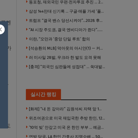
동포청, 재외국민 우편·전자투표 추진 … 2028년 도입 목표
삼성 144만대 신기록 … 구글·애플 가세 ‘폴더블 대전’ 열린다
트럼프 “결국 밴스 당선시켜야”…2028 후계 구도 힘 싣나
최근엔
“AI 시장 주도권, 결국 엔비디아가 쥔다”…모건스탠리 장담
이란, “오만과 ‘중앙 단일 루트’ 합의
래 가
[석승환의 MLB] 덕아웃의 아시안(1) — 커트 스즈키가 우리에게 묻는 것
러 미사일 28발, 우크라 한 발도 요격 못해
[충격] “외국인 심판들에 성접대” … 쑥대밭된 축협 어디까지 추락하나
라는
이 없
실시간 랭킹
[화제] “내 돈 갚아라” 김원석씨 자택 앞 1인 광대 시위 … 한인 투자사, “108만 달러 못받아”
위조여권으로 미국 재입국한 추방 한인, 120만 달러 은행 사기 행각
 말도
’10억 빚’ 안갚고 미국 온 한인 부부 … 예금보험공사, 미국서 소송
연방 당국, LA 한인 간호사 지명수배 … 500만 달러 메디캐어 사기, 선고 직전 한국 도주