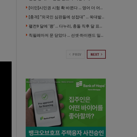
[이민]시민권 시험 확 바뀐다 … 영어 더 어렵게, 민간시험 도입 추진
[충격] “외국인 심판들에 성접대” … 쑥대밭된 축협 어디까지 추락하나
팰컨9 달에 ‘쾅’ … 다누리, 충돌 직후 달 표면 촬영 유일 탐사선
칙필레마저 문 닫았다 … 선셋·하이랜드 일대 ‘황량한 거리’로
PREV
NEXT