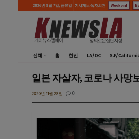
2026년 8월 7일, 금요일
기사제보·독자의견
Weekend
N
전체
홈
한인
LA/OC
S.F/Californi
일본 자살자, 코로나 사망보
0
2020년 11월 28일