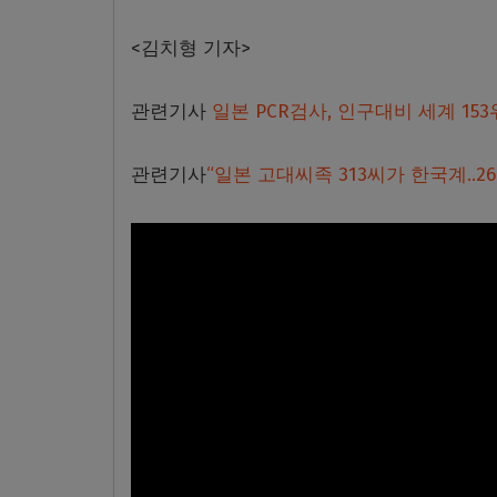
<김치형 기자>
관련기사
일본 PCR검사, 인구대비 세계 153위
관련기사
“일본 고대씨족 313씨가 한국계..26