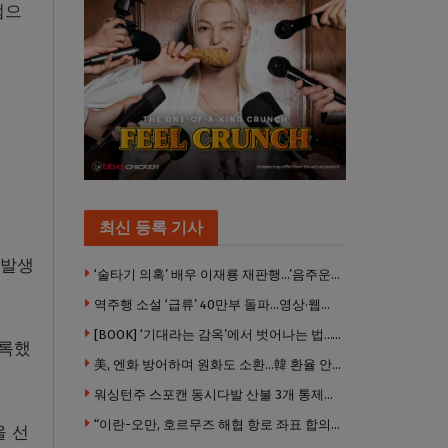
점으
최신 등록 기사
 발생
‘술타기 의혹’ 배우 이재룡 재판행…’음주운전’ 혐의는 제외
역주행 소설 ‘급류’ 40만부 돌파…영상·웹툰으로도 나온다
[BOOK] ‘기대라는 감옥’에서 벗어나는 법…’나는 도대체 왜 눈치를 볼까’
기록했
美, 엔화 방어하며 원화도 소환…韓 환율 안정 ‘우군’ 되나
워싱턴주 스포캔 동시다발 산불 3개 통제불능 상태 … 이재민 수십만명
“이란-오만, 호르무즈 해협 항로 좌표 합의” 이란 외무부 발표
을 선