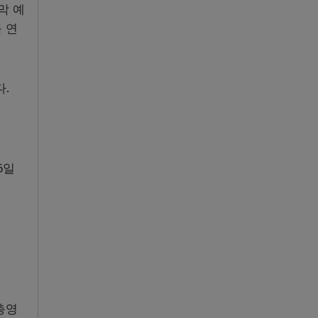
막 예
 연
다.
6일
총영