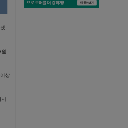
 됐
8월
 이상
대서