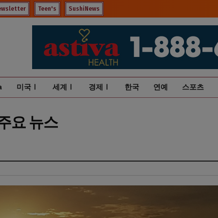
ewsletter
Teen's
SushiNews
a
미국Ⅰ
세계Ⅰ
경제Ⅰ
한국
연예
스포츠
대 주요 뉴스