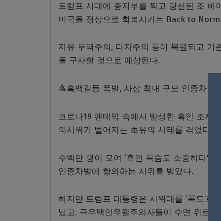
트럼프 시대에 종지부를 찍고 당선된 조 바
미국을 정상으로 회복시키는 Back to Nor
자유 무역주의, 다자주의 등이 복원되고 기
을 구사할 것으로 예상된다.
🔺흑백갈등 폭발, 사상 최대 규모 인종차별
코로나19 팬데믹 속에서 발생한 흑인 조지
의시위가 벌어지는 초유의 사태를 겪었다.
수백만 명이 모여 ‘흑인 목숨도 소중하다'(Bla
인종차별에 항의하는 시위를 벌였다.
하지만 트럼프 대통령은 시위대를 ‘폭도’로
났고. 극우백인우월주의자들이 수면 위로 부