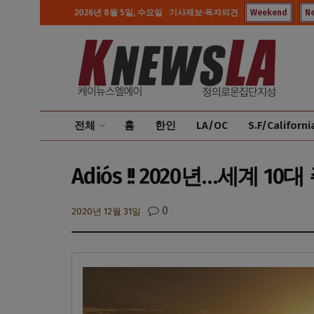
2026년 8월 5일, 수요일
기사제보·독자의견
Weekend
N
전체
홈
한인
LA/OC
S.F/Californi
Adiós !! 2020년…세계 10
0
2020년 12월 31일