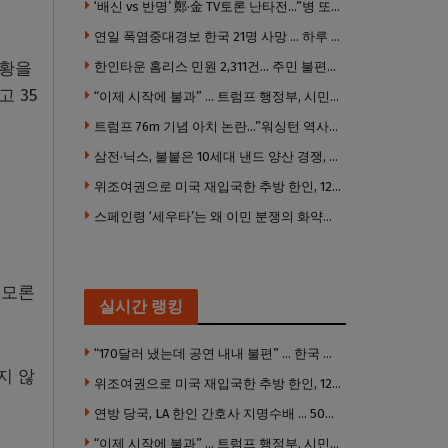
‘배신 vs 반명’ 鄭·金 TV토론 난타전…”병 또 도졌나”
연일 폭염중대경보 한국 21명 사망 … 하루 198명 응급실행
상황을
한인타운 홈리스 민원 2,311건… 주민 불편은 여전
 35
“이제 시작에 불과” … 트럼프 행정부, 시민권 박탈 본격화
트럼프 76m 기념 아치 논란…”워싱턴 역사경관 훼손 우려”
삼전·닉스, 불붙은 10세대 낸드 양산 경쟁, 캘리포니아서 공개
위조여권으로 미국 재입국한 추방 한인, 120만 달러 은행 사기 행각
스페인령 ‘세우타’는 왜 이민 분쟁의 화약고가 됐나
음모론
실시간 랭킹
“170달러 냈는데 공연 내내 불편” … 한국 코미디언 LA공연, 음향 불량에 외모 비하 개그 논란
지 않
위조여권으로 미국 재입국한 추방 한인, 120만 달러 은행 사기 행각
연방 당국, LA 한인 간호사 지명수배 … 500만 달러 메디캐어 사기, 선고 직전 한국 도주
“이제 시작에 불과” … 트럼프 행정부, 시민권 박탈 본격화