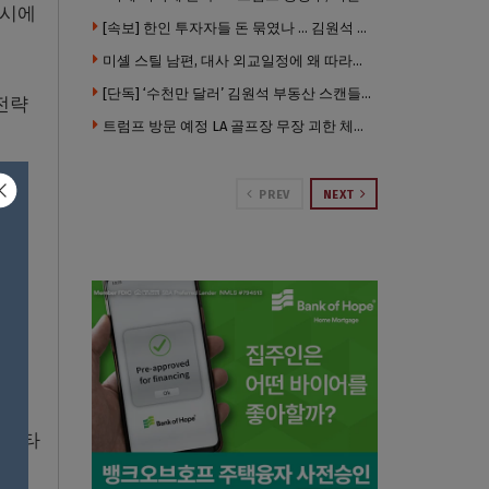
동시에
[속보] 한인 투자자들 돈 묶였나 … 김원석 회사들 챕터7 강제파산·자진파산 잇따라 신청
미셸 스틸 남편, 대사 외교일정에 왜 따라갔나 … “매우 이례적”
[단독] ‘수천만 달러’ 김원석 부동산 스캔들 새 국면 … 한인 투자자들 소송 잇따라 ‘디폴트’ 절차
전략
트럼프 방문 예정 LA 골프장 무장 괴한 체포 …권총·AR 소총 소지
PREV
NEXT
 항
 나서
 나타