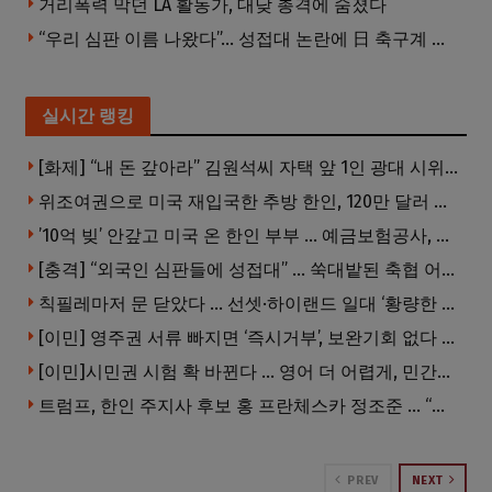
거리폭력 막던 LA 활동가, 대낮 총격에 숨졌다
“우리 심판 이름 나왔다”… 성접대 논란에 日 축구계 발칵
실시간 랭킹
[화제] “내 돈 갚아라” 김원석씨 자택 앞 1인 광대 시위 … 한인 투자사, “108만 달러 못받아”
위조여권으로 미국 재입국한 추방 한인, 120만 달러 은행 사기 행각
’10억 빚’ 안갚고 미국 온 한인 부부 … 예금보험공사, 미국서 소송
[충격] “외국인 심판들에 성접대” … 쑥대밭된 축협 어디까지 추락하나
칙필레마저 문 닫았다 … 선셋·하이랜드 일대 ‘황량한 거리’로
[이민] 영주권 서류 빠지면 ‘즉시거부’, 보완기회 없다 … 이민심사 8월부터 확 바뀐다
[이민]시민권 시험 확 바뀐다 … 영어 더 어렵게, 민간시험 도입 추진
트럼프, 한인 주지사 후보 홍 프란체스카 정조준 … “미치광이다”
PREV
NEXT