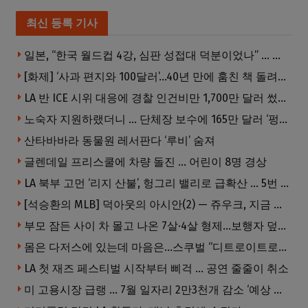
최신 등록 기사
일본, “한국 월드컵 4강, 심판 성접대 덕분이었나” … 의혹눈덩이
[화제] ‘사과 편지와 100달러’…40년 만에 훔친 책 돌려준 절도범
LA 반 ICE 시위 대응에 경찰 인건비만 1,700만 달러 썼다.
노숙자 지원하랬더니 … 단체장 보수에 165만 달러 ‘펑펑’
산타바바라 동물원 레서판다 ‘루비’ 숨져
글렌데일 프리스쿨에 차량 돌진 … 어린이 8명 경상
LA 북부 고먼 ‘리지 산불’, 헝그리 밸리로 급확산 … 5번 Fwy 양방향 전면 폐쇄
[석승환의 MLB] 덕아웃의 아시안(2) — 쥬우크, 지금 괜찮아요?
부모 잠든 사이 차 몰고 나온 7살·4살 형제…보행자 덮쳐 중태
몸은 다저스에 있는데 마음은…스쿠벌 “디트로이트로 돌아가고파”
LA 첫 재즈 페스티벌 시작부터 삐걱 … 공연 줄줄이 취소
미 고용시장 급랭 … 7월 일자리 2만3천개 감소 ‘예상 밖 쇼크’