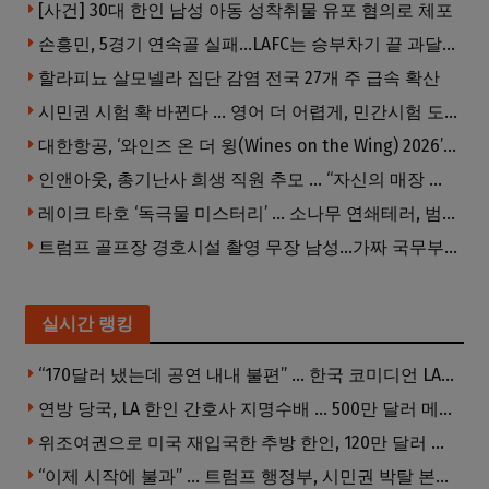
[사건] 30대 한인 남성 아동 성착취물 유포 혐의로 체포
손흥민, 5경기 연속골 실패…LAFC는 승부차기 끝 과달라하라 격파
할라피뇨 살모넬라 집단 감염 전국 27개 주 급속 확산
시민권 시험 확 바뀐다 … 영어 더 어렵게, 민간시험 도입 추진
대한항공, ‘와인즈 온 더 윙(Wines on the Wing) 2026’ 5개 부문 수상
인앤아웃, 총기난사 희생 직원 추모 … “자신의 매장 운영이 꿈이었다”
레이크 타호 ‘독극물 미스터리’ … 소나무 연쇄테러, 범인 오리무중
트럼프 골프장 경호시설 촬영 무장 남성…가짜 국무부 직원 행세까지
실시간 랭킹
“170달러 냈는데 공연 내내 불편” … 한국 코미디언 LA공연, 음향 불량에 외모 비하 개그 논란
연방 당국, LA 한인 간호사 지명수배 … 500만 달러 메디캐어 사기, 선고 직전 한국 도주
위조여권으로 미국 재입국한 추방 한인, 120만 달러 은행 사기 행각
“이제 시작에 불과” … 트럼프 행정부, 시민권 박탈 본격화