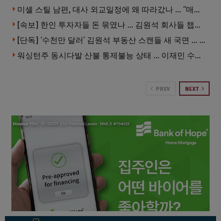
미셸 스틸 남편, 대사 외교일정에 왜 따라갔나 … “매우 이례적”
[속보] 한인 투자자들 돈 묶였나 … 김원석 회사들 챕터7 강제파산·자진파산 잇따라 신청
[단독] ‘수천만 달러’ 김원석 부동산 스캔들 새 국면 … 한인 투자자들 소송 잇따라 ‘디폴트’ 절차
워싱턴주 동시다발 산불 통제불능 상태 … 이재민 수십만명
PREV
NEXT