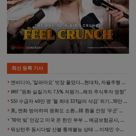
최신 등록 기사
엔비디아, ‘알파마요’ 빗장 풀었다…현대차, 자율주행 속도내나
IMF “원화 실질가치 7.5% 저평가…해외 주식투자 영향”
SSI 수급자 40만 명 ‘월 최대 331달러 삭감’ 위기…10만 명은 수급자격 상실
美, 엔화 방어하며 원화도 소환…韓 환율 안정 ‘우군’ 되나
’10억 빚’ 안갚고 미국 온 한인 부부 … 예금보험공사, 미국서 소송
워싱턴주 동시다발 산불 통제불능 상태 … 이재민 수십만명