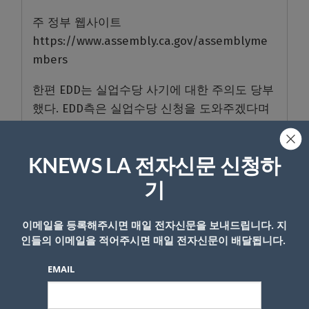
주 정부 웹사이트
https://www.assembly.ca.gov/assemblyme
mbers
한편 EDD는 실업수당 사기에 대한 주의도 당부
했다. EDD측은 실업수당 신청을 도와주겠다며
먼저 접근하거나 이메일이나 소셜 미디어를 통
해 접근하는 사람들을 주의해야 한다고 밝히고
KNEWS LA 전자신문 신청하
EDD측은 당연하겠지만 먼저 연락하지 않는다
고 덧붙였다.
기
<이수철 기자>
이메일을 등록해주시면 매일 전자신문을 보내드립니다. 지
인들의 이메일을 적어주시면 매일 전자신문이 배달됩니다.
관련기사
&#8220;자영업 실업수당(PUA) 온통
사기&#8221;&#8230;40%가 허위 청구
EMAIL
관련기사
뱅크오브아메리카, 실업수당 사기의