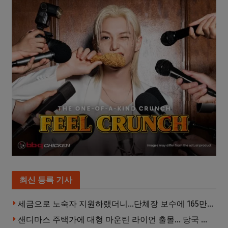
최신 등록 기사
세금으로 노숙자 지원하랬더니…단체장 보수에 165만달러 ‘펑펑’
샌디마스 주택가에 대형 마운틴 라이언 출몰… 당국 긴급 대응, 주민 접근 자제 당부