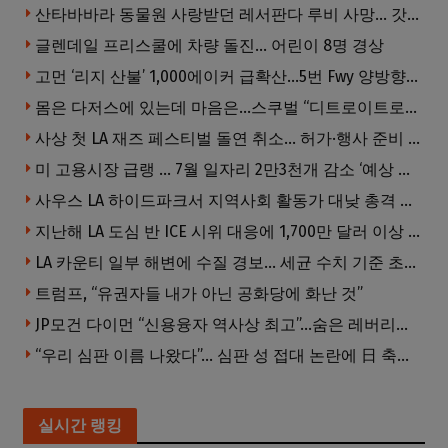
산타바바라 동물원 사랑받던 레서판다 루비 사망… 갓 태어난 새끼 2마리 잃은 지 수주 만
글렌데일 프리스쿨에 차량 돌진… 어린이 8명 경상
고먼 ‘리지 산불’ 1,000에이커 급확산…5번 Fwy 양방향 전면폐쇄
몸은 다저스에 있는데 마음은…스쿠벌 “디트로이트로 돌아가고파”
사상 첫 LA 재즈 페스티벌 돌연 취소… 허가·행사 준비 문제로 일정 변경
미 고용시장 급랭 … 7월 일자리 2만3천개 감소 ‘예상 밖 쇼크’
사우스 LA 하이드파크서 지역사회 활동가 대낮 총격 사망… 용의자 도주
지난해 LA 도심 반 ICE 시위 대응에 1,700만 달러 이상 지출… LAPD, 대규모 시위 대비 강화 필요
LA 카운티 일부 해변에 수질 경보… 세균 수치 기준 초과, 입수 자제 당부
트럼프, “유권자들 내가 아닌 공화당에 화난 것”
JP모건 다이먼 “신용융자 역사상 최고”…숨은 레버리지 경고
“우리 심판 이름 나왔다”… 심판 성 접대 논란에 日 축구계 발칵
실시간 랭킹