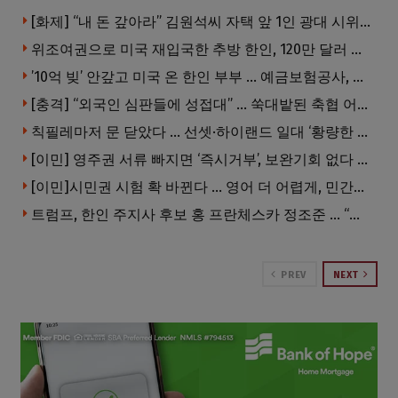
[화제] “내 돈 갚아라” 김원석씨 자택 앞 1인 광대 시위 … 한인 투자사, “108만 달러 못받아”
위조여권으로 미국 재입국한 추방 한인, 120만 달러 은행 사기 행각
’10억 빚’ 안갚고 미국 온 한인 부부 … 예금보험공사, 미국서 소송
[충격] “외국인 심판들에 성접대” … 쑥대밭된 축협 어디까지 추락하나
칙필레마저 문 닫았다 … 선셋·하이랜드 일대 ‘황량한 거리’로
[이민] 영주권 서류 빠지면 ‘즉시거부’, 보완기회 없다 … 이민심사 8월부터 확 바뀐다
[이민]시민권 시험 확 바뀐다 … 영어 더 어렵게, 민간시험 도입 추진
트럼프, 한인 주지사 후보 홍 프란체스카 정조준 … “미치광이다”
PREV
NEXT