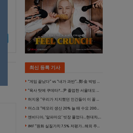
최신 등록 기사
“게임 끝났다” vs “내가 과반”…鄭·金 박빙 전대 서로 우위 주장
“육사 탓에 쿠데타?…尹 졸업한 서울대도 없애야 하나”
허지웅 “우리가 지지했던 인간들이 이 꼴 만들었다”
머스크 “메모리 생산 20% 늘 때 수요 200% 증가” … 반도체 매출 1조달러 눈 앞
엔비디아, ‘알파마요’ 빗장 풀었다…현대차, 자율주행 속도내나
IMF “원화 실질가치 7.5% 저평가…해외 주식투자 영향”