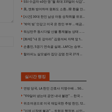
SSI 수급자 40만 명 ‘월 최대 331달러 삭감’ 위기…10만 명은 수급자격 상실
美, 엔화 방어하며 원화도 소환…韓 환율 안정 ‘우군’ 되나
[사건] 30대 한인 남성 아동 성착취물 유포 혐의로 체포
’10억 빚’ 안갚고 미국 온 한인 부부 … 예금보험공사, 미국서 소송
워싱턴주 동시다발 산불 통제불능 상태 … 이재민 수십만명
[화제] “내 돈 갚아라” 김원석씨 자택 앞 1인 광대 시위 … 한인 투자사, “108만 달러 못받아”
손흥민, 5경기 연속골 실패…LAFC는 승부차기 끝 과달라하라 격파
할라피뇨 살모넬라 집단 감염 전국 27개 주 급속 확산
실시간 랭킹
연방 당국, LA 한인 간호사 지명수배 … 500만 달러 메디캐어 사기, 선고 직전 한국 도주
“170달러 냈는데 공연 내내 불편” … 한국 코미디언 LA공연, 음향 불량에 외모 비하 개그 논란
위조여권으로 미국 재입국한 추방 한인, 120만 달러 은행 사기 행각
“이제 시작에 불과” … 트럼프 행정부, 시민권 박탈 본격화