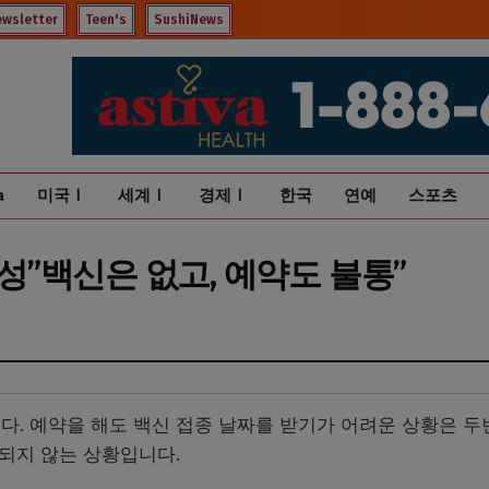
ewsletter
Teen's
SushiNews
a
미국Ⅰ
세계Ⅰ
경제Ⅰ
한국
연예
스포츠
성”백신은 없고, 예약도 불통”
다. 예약을 해도 백신 접종 날짜를 받기가 어려운 상황은 두
 되지 않는 상황입니다.