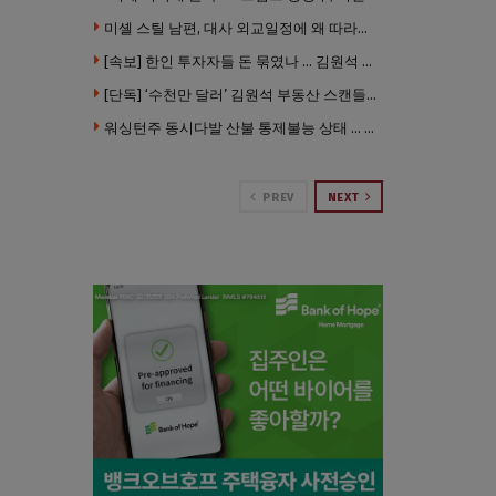
미셸 스틸 남편, 대사 외교일정에 왜 따라갔나 … “매우 이례적”
[속보] 한인 투자자들 돈 묶였나 … 김원석 회사들 챕터7 강제파산·자진파산 잇따라 신청
[단독] ‘수천만 달러’ 김원석 부동산 스캔들 새 국면 … 한인 투자자들 소송 잇따라 ‘디폴트’ 절차
워싱턴주 동시다발 산불 통제불능 상태 … 이재민 수십만명
PREV
NEXT