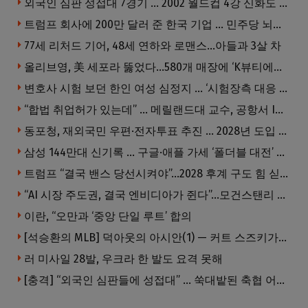
외국인 심판 성접대 7경기 … 2002 월드컵 4강 신화도 흔들
트럼프 회사에 200만 달러 준 한국 기업 … 민주당 뇌물의혹 조사
77세 리처드 기어, 48세 연하와 로맨스…아들과 3살 차
올리브영, 美 세포라 뚫었다…580개 매장에 ‘K뷰티에딧’ 론칭
변호사 시험 보던 한인 여성 심정지 … ‘시험장측 대응 부적절’ 소송
“합법 취업허가 있는데” … 메릴랜드대 교수, 공항서 ICE에 체포, 구금 중
동포청, 재외국민 우편·전자투표 추진 … 2028년 도입 목표
삼성 144만대 신기록 … 구글·애플 가세 ‘폴더블 대전’ 열린다
트럼프 “결국 밴스 당선시켜야”…2028 후계 구도 힘 싣나
“AI 시장 주도권, 결국 엔비디아가 쥔다”…모건스탠리 장담
이란, “오만과 ‘중앙 단일 루트’ 합의
[석승환의 MLB] 덕아웃의 아시안(1) — 커트 스즈키가 우리에게 묻는 것
러 미사일 28발, 우크라 한 발도 요격 못해
[충격] “외국인 심판들에 성접대” … 쑥대밭된 축협 어디까지 추락하나