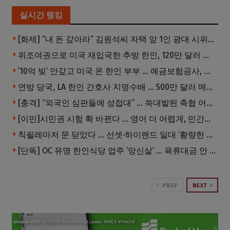
실시간 랭킹
[화제] “내 돈 갚아라” 김원석씨 자택 앞 1인 광대 시위 … 한인 투자사, “108만 달러 못받아”
위조여권으로 미국 재입국한 추방 한인, 120만 달러 은행 사기 행각
’10억 빚’ 안갚고 미국 온 한인 부부 … 예금보험공사, 미국서 소송
연방 당국, LA 한인 간호사 지명수배 … 500만 달러 메디캐어 사기, 선고 직전 한국 도주
[충격] “외국인 심판들에 성접대” … 쑥대밭된 축협 어디까지 추락하나
[이민]시민권 시험 확 바뀐다 … 영어 더 어렵게, 민간시험 도입 추진
칙필레마저 문 닫았다 … 선셋·하이랜드 일대 ‘황량한 거리’로
[단독] OC 유명 한인식당 업주 ‘망신살’ … 육류대금 안 갚자 식당서 공개추심
PREV
NEXT