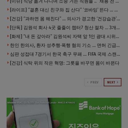
[이슈] 식당 옮겨 다니며 소송 거는 직원들 .. “채용 전 반드시 확인해야”
[라이프] “결혼 대신 친구와 집 산다” ‘코바잉’ 뜬다 … 내 집 마련 공식 바뀌었다
[건강] “과하면 몸 해친다” … 의사가 경고한 ‘건강습관’ 5가지
[단독] 김원석 회사 4곳 줄줄이 챕터7 청산 절차 … 3개 법인 같은 날 동시 파산 신청
[화제] “내 돈 갚아라” 김원석씨 자택 앞 1인 광대 시위 … 한인 투자사, “108만 달러 못받아”
한인 한의사, 환자 성추행·폭행 혐의 기소 … 면허 긴급정지
심판 성접대 7경기서 한국 축구 무패 … FIFA 국제 스캔들 번지나
[건강] 식탁 위의 작은 혁명: 그릇을 바꾸면 몸이 바뀐다
PREV
NEXT