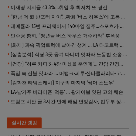
이재명 지지율 43.3%…취임 후 최저치 또 경신
“한남 더 휠·반포터 자이”…황희 ‘버스 하우스’에 조롱 쏟아져
테메큘라 15번 프리웨이서 140마일 질주…스포츠카 압수
민주당 황희, “청년들 버스 하우스 거주하라” 후폭풍
[화제] 과속 픽업트럭에 날아간 생계 … LA 타코트럭 일가족 3명 부상
[심층분석] 식당 3곳 옮겨 다니며 잇따라 노동법 소송 … 피소된 곳 모두 LA·OC 한인 식당들
[건강] “하루 커피 3~4잔 마셨을 뿐인데”… 간암·간경변 위험 뚝
폭염 속 산불 잇따라 … 버뱅크·피루·산타클라리타·고먼 잇단 산불
[김학천 타임스케치] 지구의 마지막 ‘썸머 스노우’
LA·남가주 버라이즌 ‘먹통’ … 광케이블 잇단 고의 훼손
트럼프 비판 글 3시간 만에 해임 연방검사, 법무부 상대 소송
실시간 랭킹