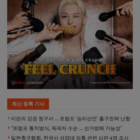
최신 등록 기사
이란의 강경 청구서 … 트럼프 ‘승리선언’ 출구전략 난항
“트럼프 통치방식, 독재자 수순 … 선거방해 가능성”
일본축구협회, 한국서 성접대 의혹 관련 심판 4명 조사