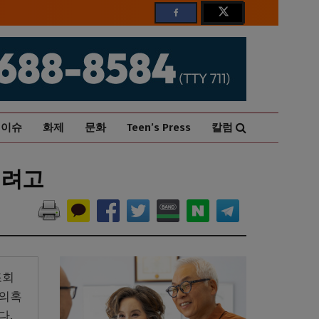
이슈
화제
문화
Teen’s Press
칼럼
이려고
조회
 의혹
다.