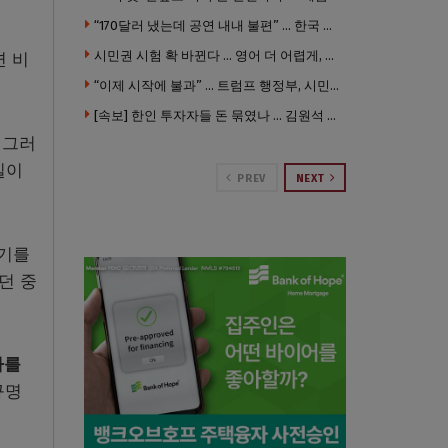
“170달러 냈는데 공연 내내 불편” … 한국 코미디언 LA공연, 음향 불량에 외모 비하 개그 논란
시민권 시험 확 바뀐다 … 영어 더 어렵게, 민간시험 도입 추진
면 비
“이제 시작에 불과” … 트럼프 행정부, 시민권 박탈 본격화
[속보] 한인 투자자들 돈 묶였나 … 김원석 회사들 챕터7 강제파산·자진파산 잇따라 신청
 그러
일이
PREV
NEXT
행기를
던 중
사를
규명