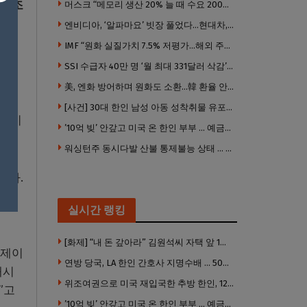
를 조
머스크 “메모리 생산 20% 늘 때 수요 200% 증가” … 반도체 매출 1조달러 눈 앞
엔비디아, ‘알파마요’ 빗장 풀었다…현대차, 자율주행 속도내나
IMF “원화 실질가치 7.5% 저평가…해외 주식투자 영향”
 추
SSI 수급자 40만 명 ‘월 최대 331달러 삭감’ 위기…10만 명은 수급자격 상실
美, 엔화 방어하며 원화도 소환…韓 환율 안정 ‘우군’ 되나
[사건] 30대 한인 남성 아동 성착취물 유포 혐의로 체포
이컵이
’10억 빚’ 안갚고 미국 온 한인 부부 … 예금보험공사, 미국서 소송
워싱턴주 동시다발 산불 통제불능 상태 … 이재민 수십만명
했다.
 낙
실시간 랭킹
[화제] “내 돈 갚아라” 김원석씨 자택 앞 1인 광대 시위 … 한인 투자사, “108만 달러 못받아”
 제이
연방 당국, LA 한인 간호사 지명수배 … 500만 달러 메디캐어 사기, 선고 직전 한국 도주
재시
위조여권으로 미국 재입국한 추방 한인, 120만 달러 은행 사기 행각
”고
’10억 빚’ 안갚고 미국 온 한인 부부 … 예금보험공사, 미국서 소송