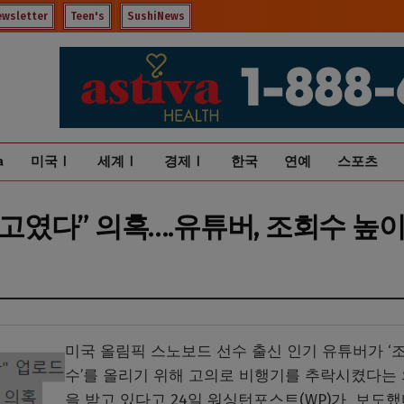
ewsletter
Teen's
SushiNews
a
미국Ⅰ
세계Ⅰ
경제Ⅰ
한국
연예
스포츠
 사고였다” 의혹….유튜버, 조회수 높
미국 올림픽 스노보드 선수 출신 인기 유튜버가 ‘
수’를 올리기 위해 고의로 비행기를 추락시켰다는
을 받고 있다고 24일 워싱턴포스트(WP)가 보도했