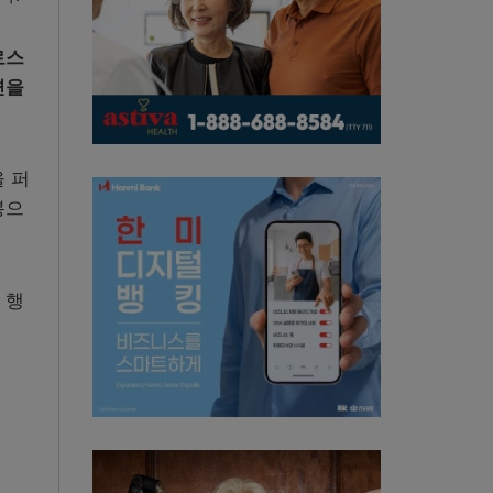
로스
면을
 퍼
봉으
 행