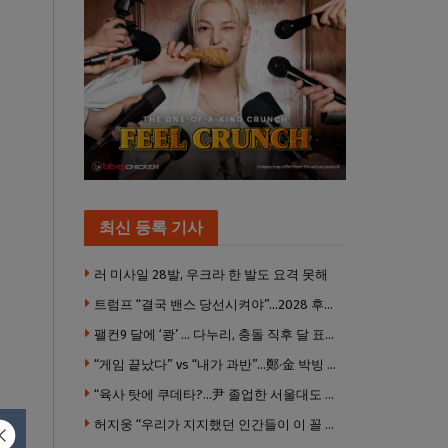
최신 등록 기사
러 미사일 28발, 우크라 한 발도 요격 못해
트럼프 “결국 밴스 당선시켜야”…2028 후계 구도 힘 싣나
팰컨9 달에 ‘쾅’ … 다누리, 충돌 직후 달 표면 촬영 유일 탐사선
“게임 끝났다” vs “내가 과반”…鄭·金 박빙 전대 서로 우위 주장
“육사 탓에 쿠데타?…尹 졸업한 서울대도 없애야 하나”
허지웅 “우리가 지지했던 인간들이 이 꼴 만들었다”
다는