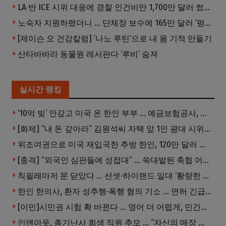
LA 반 ICE 시위 대응에 경찰 인건비만 1,700만 달러 썼다.
노숙자 지원하랬더니 … 단체장 보수에 165만 달러 ‘펑펑’
[제이슨 오 건강칼럼] ‘나노 루틴’으로 내 몸 기적 만들기
산타바바라 동물원 레서판다 ‘루비’ 숨져
실시간 랭킹
’10억 빚’ 안갚고 미국 온 한인 부부 … 예금보험공사, 미국서 소송
[화제] “내 돈 갚아라” 김원석씨 자택 앞 1인 광대 시위 … 한인 투자사, “108만 달러 못받아”
위조여권으로 미국 재입국한 추방 한인, 120만 달러 은행 사기 행각
[충격] “외국인 심판들에 성접대” … 쑥대밭된 축협 어디까지 추락하나
칙필레마저 문 닫았다 … 선셋·하이랜드 일대 ‘황량한 거리’로
한인 한의사, 환자 성추행·폭행 혐의 기소 … 면허 긴급정지
[이민]시민권 시험 확 바뀐다 … 영어 더 어렵게, 민간시험 도입 추진
인앤아웃, 총기난사 희생 직원 추모 … “자신의 매장 운영이 꿈이었다”