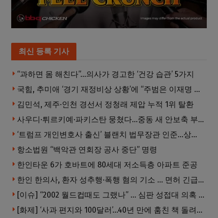
최신 등록 기사
“과하면 몸 해친다”…의사가 경고한 ‘건강 습관’ 5가지
국힘, 추미애 ‘경기 재정비상 상황’에 “주범은 이재명 전 지사”
김민석, 제주·인천 경선서 정청래 제압 누적 1위 탈환
사우디·튀르키예·파키스탄 뭉쳤다…중동 새 안보축 부상하나
‘트럼프 개인변호사 출신’ 블랜치 법무장관 인준…상원 50대49 가결
항소법원 “백악관 연회장 공사 중단” 명령
한인타운 6가 호바트에 80세대 저소득층 아파트 준공
한인 한의사, 환자 성추행·폭행 혐의 기소 … 면허 긴급정지
[이슈] “2002 월드컵때도 그랬나” … 심판 성접대 의혹 해외로 일파만파, 4강 신화까지 불똥
[화제] ‘사과 편지와 100달러’…40년 만에 훔친 책 돌려준 절도범