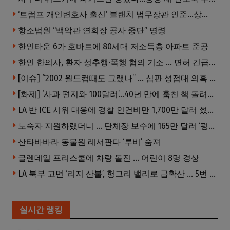
‘트럼프 개인변호사 출신’ 블랜치 법무장관 인준…상원 50대49 가결
항소법원 “백악관 연회장 공사 중단” 명령
한인타운 6가 호바트에 80세대 저소득층 아파트 준공
한인 한의사, 환자 성추행·폭행 혐의 기소 … 면허 긴급정지
[이슈] “2002 월드컵때도 그랬나” … 심판 성접대 의혹 해외로 일파만파, 4강 신화까지 불똥
[화제] ‘사과 편지와 100달러’…40년 만에 훔친 책 돌려준 절도범
LA 반 ICE 시위 대응에 경찰 인건비만 1,700만 달러 썼다.
노숙자 지원하랬더니 … 단체장 보수에 165만 달러 ‘펑펑’
산타바바라 동물원 레서판다 ‘루비’ 숨져
글렌데일 프리스쿨에 차량 돌진 … 어린이 8명 경상
LA 북부 고먼 ‘리지 산불’, 헝그리 밸리로 급확산 … 5번 Fwy 양방향 전면 폐쇄
실시간 랭킹