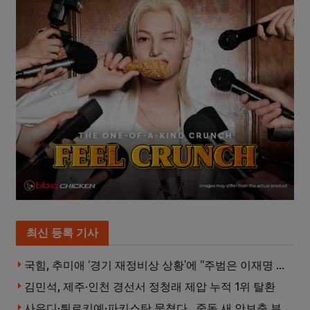
최신 등록 기사
국힘, 추미애 ‘경기 재정비상 상황’에 “주범은 이재명 전 지사”
김민석, 제주·인천 경선서 정청래 제압 누적 1위 탈환
사우디·튀르키예·파키스탄 뭉쳤다…중동 새 안보축 부상하나