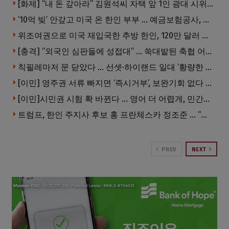
[화제] “내 돈 갚아라” 김원석씨 자택 앞 1인 광대 시위 … 한인 투자사, “108만 달러 못받아”
’10억 빚’ 안갚고 미국 온 한인 부부 … 예금보험공사, 미국서 소송
위조여권으로 미국 재입국한 추방 한인, 120만 달러 은행 사기 행각
[충격] “외국인 심판들에 성접대” … 쑥대밭된 축협 어디까지 추락하나
칙필레마저 문 닫았다 … 선셋·하이랜드 일대 ‘황량한 거리’로
[이민] 영주권 서류 빠지면 ‘즉시거부’, 보완기회 없다 … 이민심사 8월부터 확 바뀐다
[이민]시민권 시험 확 바뀐다 … 영어 더 어렵게, 민간시험 도입 추진
트럼프, 한인 주지사 후보 홍 프란체스카 정조준 … “미치광이다”
PREV
NEXT