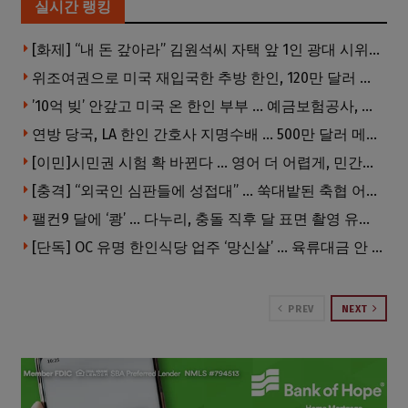
실시간 랭킹
[화제] “내 돈 갚아라” 김원석씨 자택 앞 1인 광대 시위 … 한인 투자사, “108만 달러 못받아”
위조여권으로 미국 재입국한 추방 한인, 120만 달러 은행 사기 행각
’10억 빚’ 안갚고 미국 온 한인 부부 … 예금보험공사, 미국서 소송
연방 당국, LA 한인 간호사 지명수배 … 500만 달러 메디캐어 사기, 선고 직전 한국 도주
[이민]시민권 시험 확 바뀐다 … 영어 더 어렵게, 민간시험 도입 추진
[충격] “외국인 심판들에 성접대” … 쑥대밭된 축협 어디까지 추락하나
팰컨9 달에 ‘쾅’ … 다누리, 충돌 직후 달 표면 촬영 유일 탐사선
[단독] OC 유명 한인식당 업주 ‘망신살’ … 육류대금 안 갚자 식당서 공개추심
PREV
NEXT