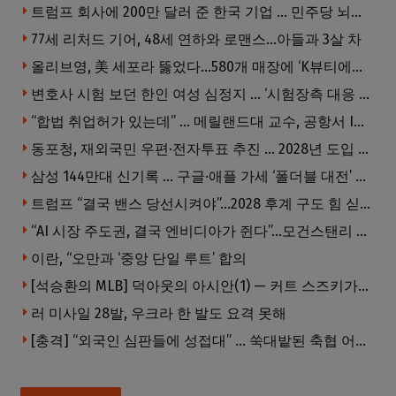
트럼프 회사에 200만 달러 준 한국 기업 … 민주당 뇌물의혹 조사
77세 리처드 기어, 48세 연하와 로맨스…아들과 3살 차
올리브영, 美 세포라 뚫었다…580개 매장에 ‘K뷰티에딧’ 론칭
변호사 시험 보던 한인 여성 심정지 … ‘시험장측 대응 부적절’ 소송
“합법 취업허가 있는데” … 메릴랜드대 교수, 공항서 ICE에 체포, 구금 중
동포청, 재외국민 우편·전자투표 추진 … 2028년 도입 목표
삼성 144만대 신기록 … 구글·애플 가세 ‘폴더블 대전’ 열린다
트럼프 “결국 밴스 당선시켜야”…2028 후계 구도 힘 싣나
“AI 시장 주도권, 결국 엔비디아가 쥔다”…모건스탠리 장담
이란, “오만과 ‘중앙 단일 루트’ 합의
[석승환의 MLB] 덕아웃의 아시안(1) — 커트 스즈키가 우리에게 묻는 것
러 미사일 28발, 우크라 한 발도 요격 못해
[충격] “외국인 심판들에 성접대” … 쑥대밭된 축협 어디까지 추락하나