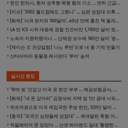
한인 한의사, 환자 성추행·폭행 혐의 기소 … 면허 긴급정지
[이슈] “2002 월드컵때도 그랬나” … 심판 성접대 의혹 해외로 일파만파, 4강 신화까지 불똥
[화제] ‘사과 편지와 100달러’…40년 만에 훔친 책 돌려준 절도범
LA 반 ICE 시위 대응에 경찰 인건비만 1,700만 달러 썼다.
노숙자 지원하랬더니 … 단체장 보수에 165만 달러 ‘펑펑’
[제이슨 오 건강칼럼] ‘나노 루틴’으로 내 몸 기적 만들기
산타바바라 동물원 레서판다 ‘루비’ 숨져
실시간 랭킹
’10억 빚’ 안갚고 미국 온 한인 부부 … 예금보험공사, 미국서 소송
[화제] “내 돈 갚아라” 김원석씨 자택 앞 1인 광대 시위 … 한인 투자사, “108만 달러 못받아”
위조여권으로 미국 재입국한 추방 한인, 120만 달러 은행 사기 행각
[충격] “외국인 심판들에 성접대” … 쑥대밭된 축협 어디까지 추락하나
칙필레마저 문 닫았다 … 선셋·하이랜드 일대 ‘황량한 거리’로