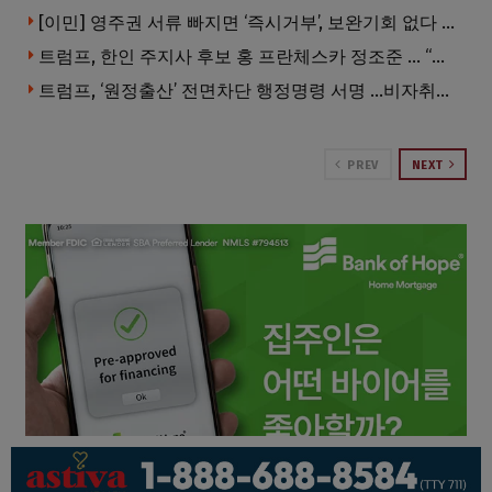
[이민] 영주권 서류 빠지면 ‘즉시거부’, 보완기회 없다 … 이민심사 8월부터 확 바뀐다
트럼프, 한인 주지사 후보 홍 프란체스카 정조준 … “미치광이다”
트럼프, ‘원정출산’ 전면차단 행정명령 서명 …비자취소·입국금지·추방까지
PREV
NEXT