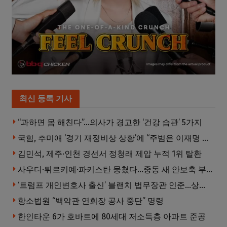
최신 등록 기사
“과하면 몸 해친다”…의사가 경고한 ‘건강 습관’ 5가지
국힘, 추미애 ‘경기 재정비상 상황’에 “주범은 이재명 전 지사”
김민석, 제주·인천 경선서 정청래 제압 누적 1위 탈환
사우디·튀르키예·파키스탄 뭉쳤다…중동 새 안보축 부상하나
‘트럼프 개인변호사 출신’ 블랜치 법무장관 인준…상원 50대49 가결
항소법원 “백악관 연회장 공사 중단” 명령
한인타운 6가 호바트에 80세대 저소득층 아파트 준공