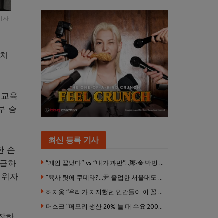
기자
2차
민교육
부 승
최신 등록 기사
한 손
지급하
“게임 끝났다” vs “내가 과반”…鄭·金 박빙 전대 서로 우위 주장
 위자
“육사 탓에 쿠데타?…尹 졸업한 서울대도 없애야 하나”
허지웅 “우리가 지지했던 인간들이 이 꼴 만들었다”
머스크 “메모리 생산 20% 늘 때 수요 200% 증가” … 반도체 매출 1조달러 눈 앞
주장하