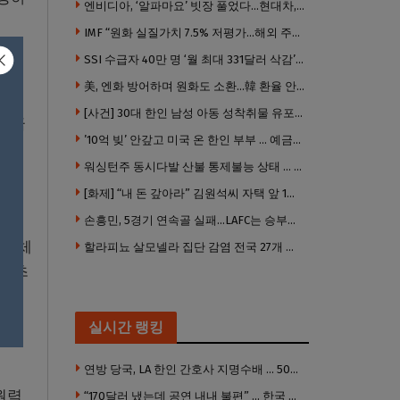
엔비디아, ‘알파마요’ 빗장 풀었다…현대차, 자율주행 속도내나
IMF “원화 실질가치 7.5% 저평가…해외 주식투자 영향”
SSI 수급자 40만 명 ‘월 최대 331달러 삭감’ 위기…10만 명은 수급자격 상실
美, 엔화 방어하며 원화도 소환…韓 환율 안정 ‘우군’ 되나
[사건] 30대 한인 남성 아동 성착취물 유포 혐의로 체포
배상금
’10억 빚’ 안갚고 미국 온 한인 부부 … 예금보험공사, 미국서 소송
손해
워싱턴주 동시다발 산불 통제불능 상태 … 이재민 수십만명
[화제] “내 돈 갚아라” 김원석씨 자택 앞 1인 광대 시위 … 한인 투자사, “108만 달러 못받아”
구하
손흥민, 5경기 연속골 실패…LAFC는 승부차기 끝 과달라하라 격파
 선체
할라피뇨 살모넬라 집단 감염 전국 27개 주 급속 확산
시 초
실시간 랭킹
연방 당국, LA 한인 간호사 지명수배 … 500만 달러 메디캐어 사기, 선고 직전 한국 도주
원력
“170달러 냈는데 공연 내내 불편” … 한국 코미디언 LA공연, 음향 불량에 외모 비하 개그 논란