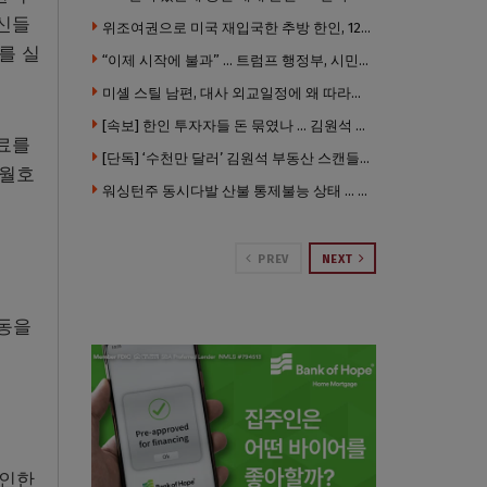
자신들
위조여권으로 미국 재입국한 추방 한인, 120만 달러 은행 사기 행각
를 실
“이제 시작에 불과” … 트럼프 행정부, 시민권 박탈 본격화
미셸 스틸 남편, 대사 외교일정에 왜 따라갔나 … “매우 이례적”
[속보] 한인 투자자들 돈 묶였나 … 김원석 회사들 챕터7 강제파산·자진파산 잇따라 신청
자료를
[단독] ‘수천만 달러’ 김원석 부동산 스캔들 새 국면 … 한인 투자자들 소송 잇따라 ‘디폴트’ 절차
세월호
워싱턴주 동시다발 산불 통제불능 상태 … 이재민 수십만명
PREV
NEXT
활동을
 인한