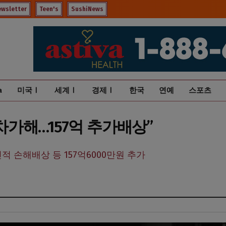
ewsletter
Teen's
SushiNews
a
미국Ⅰ
세계Ⅰ
경제Ⅰ
한국
연예
스포츠
2차가해…157억 추가배상”
적 손해배상 등 157억6000만원 추가