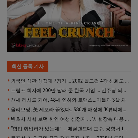
최신 등록 기사
외국인 심판 성접대 7경기 … 2002 월드컵 4강 신화도 흔들
트럼프 회사에 200만 달러 준 한국 기업 … 민주당 뇌물의혹 조사
77세 리처드 기어, 48세 연하와 로맨스…아들과 3살 차
올리브영, 美 세포라 뚫었다…580개 매장에 ‘K뷰티에딧’ 론칭
변호사 시험 보던 한인 여성 심정지 … ‘시험장측 대응 부적절’ 소송
“합법 취업허가 있는데” … 메릴랜드대 교수, 공항서 ICE에 체포, 구금 중