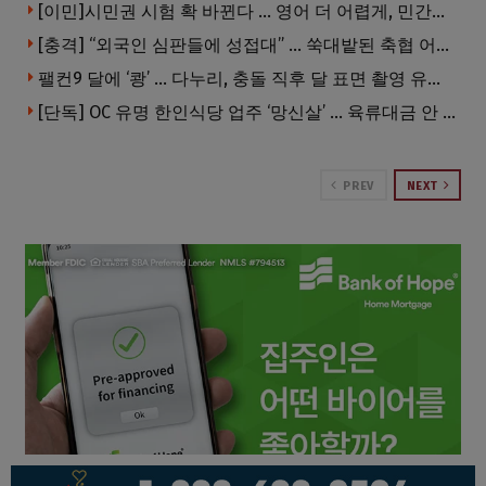
[이민]시민권 시험 확 바뀐다 … 영어 더 어렵게, 민간시험 도입 추진
[충격] “외국인 심판들에 성접대” … 쑥대밭된 축협 어디까지 추락하나
팰컨9 달에 ‘쾅’ … 다누리, 충돌 직후 달 표면 촬영 유일 탐사선
[단독] OC 유명 한인식당 업주 ‘망신살’ … 육류대금 안 갚자 식당서 공개추심
PREV
NEXT