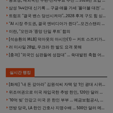
동포청, 재외국민 우편·전자투표 추진 … 2028년 도입 목표
삼성 144만대 신기록 … 구글·애플 가세 ‘폴더블 대전’ 열린다
트럼프 “결국 밴스 당선시켜야”…2028 후계 구도 힘 싣나
“AI 시장 주도권, 결국 엔비디아가 쥔다”…모건스탠리 장담
이란, “오만과 ‘중앙 단일 루트’ 합의
[석승환의 MLB] 덕아웃의 아시안(1) — 커트 스즈키가 우리에게 묻는 것
러 미사일 28발, 우크라 한 발도 요격 못해
[충격] “외국인 심판들에 성접대” … 쑥대밭된 축협 어디까지 추락하나
실시간 랭킹
[화제] “내 돈 갚아라” 김원석씨 자택 앞 1인 광대 시위 … 한인 투자사, “108만 달러 못받아”
위조여권으로 미국 재입국한 추방 한인, 120만 달러 은행 사기 행각
’10억 빚’ 안갚고 미국 온 한인 부부 … 예금보험공사, 미국서 소송
연방 당국, LA 한인 간호사 지명수배 … 500만 달러 메디캐어 사기, 선고 직전 한국 도주