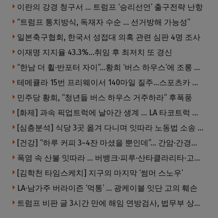
이란의 강경 청구서 … 트럼프 ‘승리선언’ 출구전략 난항
“트럼프 통치방식, 독재자 수순 … 선거방해 가능성”
일본축구협회, 한국서 성접대 의혹 관련 심판 4명 조사
이재명 지지율 43.3%…취임 후 최저치 또 경신
“한남 더 휠·반포터 자이”…황희 ‘버스 하우스’에 조롱 쏟아져
테메큘라 15번 프리웨이서 140마일 질주…스포츠카 압수
민주당 황희, “청년들 버스 하우스 거주하라” 후폭풍
[화제] 과속 픽업트럭에 날아간 생계 … LA 타코트럭 일가족 3명 부상
[심층분석] 식당 3곳 옮겨 다니며 잇따라 노동법 소송 … 피소된 곳 모두 LA·OC 한인 식당들
[건강] “하루 커피 3~4잔 마셨을 뿐인데”… 간암·간경변 위험 뚝
폭염 속 산불 잇따라 … 버뱅크·피루·산타클라리타·고먼 잇단 산불
[김학천 타임스케치] 지구의 마지막 ‘썸머 스노우’
LA·남가주 버라이즌 ‘먹통’ … 광케이블 잇단 고의 훼손
트럼프 비판 글 3시간 만에 해임 연방검사, 법무부 상대 소송