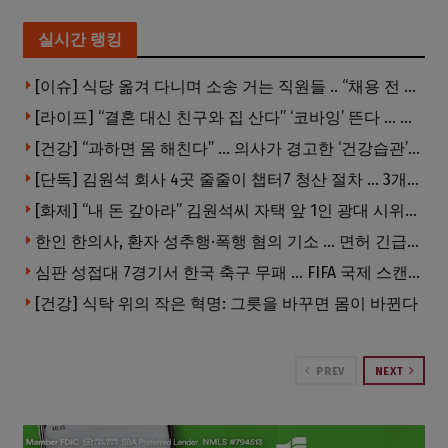
실시간 랭킹
[이슈] 식당 옮겨 다니며 소송 거는 직원들 .. “채용 전 반드시 확인해야”
[라이프] “결혼 대신 친구와 집 산다” ‘코바잉’ 뜬다 … 내 집 마련 공식 바뀌었다
[건강] “과하면 몸 해친다” … 의사가 경고한 ‘건강습관’ 5가지
[단독] 김원석 회사 4곳 줄줄이 챕터7 청산 절차 … 3개 법인 같은 날 동시 파산 신청
[화제] “내 돈 갚아라” 김원석씨 자택 앞 1인 광대 시위 … 한인 투자사, “108만 달러 못받아”
한인 한의사, 환자 성추행·폭행 혐의 기소 … 면허 긴급정지
심판 성접대 7경기서 한국 축구 무패 … FIFA 국제 스캔들 번지나
[건강] 식탁 위의 작은 혁명: 그릇을 바꾸면 몸이 바뀐다
PREV
NEXT