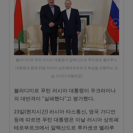
블라디미르 푸틴 러시아 대통령이 알렉산드르 루카셴코 벨라루스
대통령과 함께 23일 러시아 상트페테르부르크 회담을 진행하는 모
습. (사진=크렘린궁)
블라디미르 푸틴 러시아 대통령이 우크라이나
의 대반격이 “실패했다”고 평가했다.
23일(현지시간) 러시아 타스통신, 영국 가디언
등에 따르면 푸틴 대통령은 이날 러시아 상트페
테르부르크에서 알렉산드르 루카셴코 벨라루