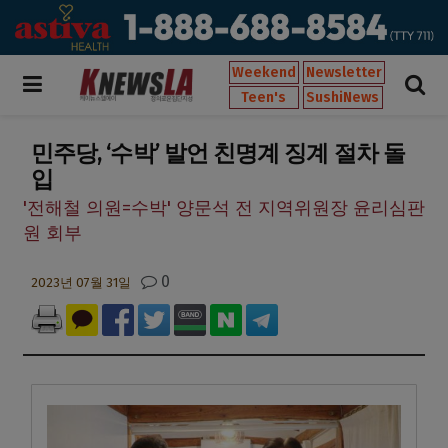
Weekend
Newsletter
Teen's
SushiNews
민주당, ‘수박’ 발언 친명계 징계 절차 돌
입
'전해철 의원=수박' 양문석 전 지역위원장 윤리심판
원 회부
0
2023년 07월 31일