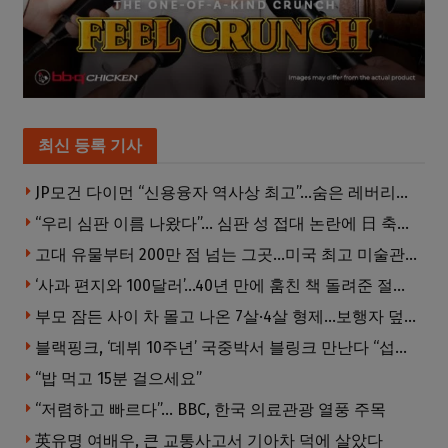
최신 등록 기사
JP모건 다이먼 “신용융자 역사상 최고”…숨은 레버리지 경고
“우리 심판 이름 나왔다”… 심판 성 접대 논란에 日 축구계 발칵
고대 유물부터 200만 점 넘는 그곳…미국 최고 미술관은?
‘사과 편지와 100달러’…40년 만에 훔친 책 돌려준 절도범
부모 잠든 사이 차 몰고 나온 7살·4살 형제…보행자 덮쳐 중태
블랙핑크, ‘데뷔 10주년’ 국중박서 블링크 만난다 “섭섭함 안겨 미안”
“밥 먹고 15분 걸으세요”
“저렴하고 빠르다”… BBC, 한국 의료관광 열풍 주목
英유명 여배우, 큰 교통사고서 기아차 덕에 살았다