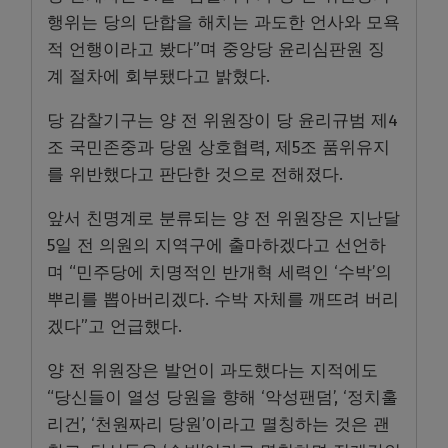
행위는 당의 단합을 해치는 과도한 언사와 모욕
적 언행이라고 봤다”며 중앙당 윤리심판원 징
계 절차에 회부됐다고 밝혔다.
당 감찰기구는 양 전 위원장이 당 윤리규범 제4
조 국민존중과 당원 상호협력, 제5조 품위유지
를 위반했다고 판단한 것으로 전해졌다.
앞서 친명계로 분류되는 양 전 위원장은 지난달
5일 전 의원의 지역구에 출마하겠다고 선언하
며 “민주당에 치명적인 반개혁 세력인 ‘수박’의
뿌리를 뽑아버리겠다. 수박 자체를 깨뜨려 버리
겠다”고 언급했다.
양 전 위원장은 발언이 과도했다는 지적에도
“당신들이 열성 당원을 향해 ‘악성팬덤’, ‘정치훌
리건’, ‘천원짜리 당원’이라고 멸칭하는 것은 괜