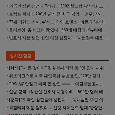
외국인 심판 성접대 7경기 … 2002 월드컵 4강 신화도 흔들
트럼프 회사에 200만 달러 준 한국 기업 … 민주당 뇌물의혹 조사
77세 리처드 기어, 48세 연하와 로맨스…아들과 3살 차
올리브영, 美 세포라 뚫었다…580개 매장에 ‘K뷰티에딧’ 론칭
변호사 시험 보던 한인 여성 심정지 … ‘시험장측 대응 부적절’ 소송
실시간 랭킹
[화제] “내 돈 갚아라” 김원석씨 자택 앞 1인 광대 시위 … 한인 투자사, “108만 달러 못받아”
위조여권으로 미국 재입국한 추방 한인, 120만 달러 은행 사기 행각
’10억 빚’ 안갚고 미국 온 한인 부부 … 예금보험공사, 미국서 소송
연방 당국, LA 한인 간호사 지명수배 … 500만 달러 메디캐어 사기, 선고 직전 한국 도주
[충격] “외국인 심판들에 성접대” … 쑥대밭된 축협 어디까지 추락하나
칙필레마저 문 닫았다 … 선셋·하이랜드 일대 ‘황량한 거리’로