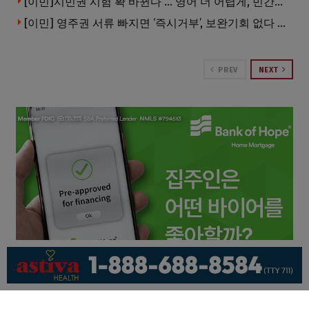
[이민]시민권 시험 확 바뀐다 … 영어 더 어렵게, 민간시험 도입 추진
[이민] 영주권 서류 빠지면 ‘즉시거부’, 보완기회 없다 … 이민심사 8월부터 확 바뀐다
PREV
NEXT