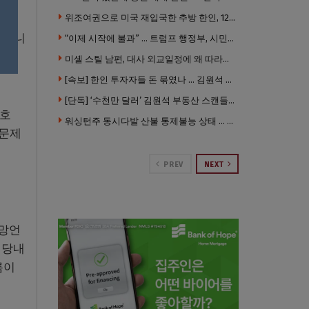
계도
위조여권으로 미국 재입국한 추방 한인, 120만 달러 은행 사기 행각
 아니
“이제 시작에 불과” … 트럼프 행정부, 시민권 박탈 본격화
미셸 스틸 남편, 대사 외교일정에 왜 따라갔나 … “매우 이례적”
[속보] 한인 투자자들 돈 묶였나 … 김원석 회사들 챕터7 강제파산·자진파산 잇따라 신청
[단독] ‘수천만 달러’ 김원석 부동산 스캔들 새 국면 … 한인 투자자들 소송 잇따라 ‘디폴트’ 절차
3호
워싱턴주 동시다발 산불 통제불능 상태 … 이재민 수십만명
 문제
PREV
NEXT
 망언
 당내
름이