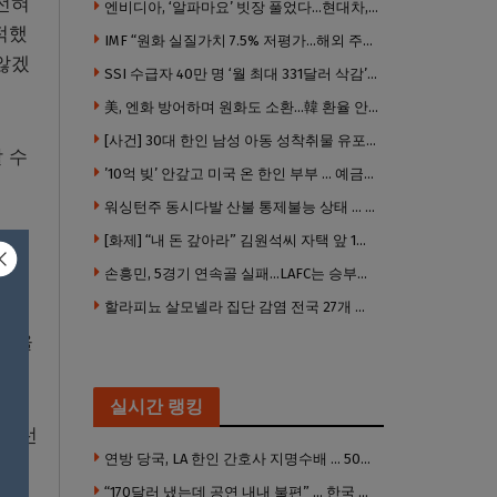
전혀
엔비디아, ‘알파마요’ 빗장 풀었다…현대차, 자율주행 속도내나
적했
IMF “원화 실질가치 7.5% 저평가…해외 주식투자 영향”
 않겠
SSI 수급자 40만 명 ‘월 최대 331달러 삭감’ 위기…10만 명은 수급자격 상실
美, 엔화 방어하며 원화도 소환…韓 환율 안정 ‘우군’ 되나
[사건] 30대 한인 남성 아동 성착취물 유포 혐의로 체포
 수
’10억 빚’ 안갚고 미국 온 한인 부부 … 예금보험공사, 미국서 소송
워싱턴주 동시다발 산불 통제불능 상태 … 이재민 수십만명
[화제] “내 돈 갚아라” 김원석씨 자택 앞 1인 광대 시위 … 한인 투자사, “108만 달러 못받아”
힘을
손흥민, 5경기 연속골 실패…LAFC는 승부차기 끝 과달라하라 격파
할라피뇨 살모넬라 집단 감염 전국 27개 주 급속 확산
논란을
실시간 랭킹
 이런
연방 당국, LA 한인 간호사 지명수배 … 500만 달러 메디캐어 사기, 선고 직전 한국 도주
“170달러 냈는데 공연 내내 불편” … 한국 코미디언 LA공연, 음향 불량에 외모 비하 개그 논란