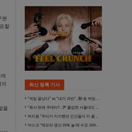
구분
발표할
대에
감의
최신 등록 기사
“게임 끝났다” vs “내가 과반”…鄭·金 박빙 전대 서로 우위 주장
“육사 탓에 쿠데타?…尹 졸업한 서울대도 없애야 하나”
발을
허지웅 “우리가 지지했던 인간들이 이 꼴 만들었다”
머스크 “메모리 생산 20% 늘 때 수요 200% 증가” … 반도체 매출 1조달러 눈 앞