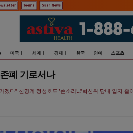
ewsletter
Teen's
SushiNews
a
미국Ⅰ
세계Ⅰ
경제Ⅰ
한국
연예
스포츠
 존폐 기로서나
가겠다" 친명계 정성호도 '쓴소리'…"혁신위 당내 입지 좁