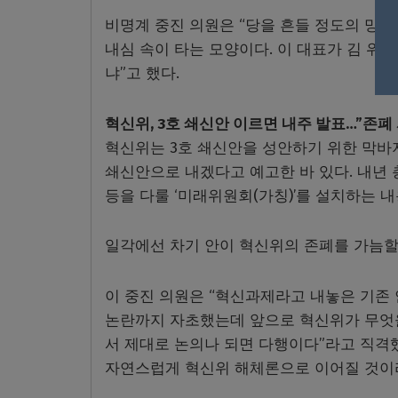
비명계 중진 의원은 “당을 흔들 정도의 망발
내심 속이 타는 모양이다. 이 대표가 김 위
냐”고 했다.
혁신위, 3호 쇄신안 이르면 내주 발표…”존폐
혁신위는 3호 쇄신안을 성안하기 위한 막바지
쇄신안으로 내겠다고 예고한 바 있다. 내년 
등을 다룰 ‘미래위원회(가칭)’를 설치하는 
일각에선 차기 안이 혁신위의 존폐를 가늠할
이 중진 의원은 “혁신과제라고 내놓은 기존
논란까지 자초했는데 앞으로 혁신위가 무엇을
서 제대로 논의나 되면 다행이다”라고 직격했
자연스럽게 혁신위 해체론으로 이어질 것이