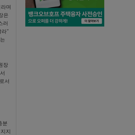
이라며
원장은
스러
달라”
하는
원장
에서
으로서
충분
뤄지지