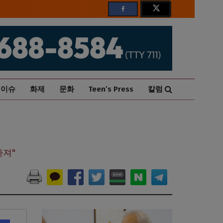
이슈
화제
문화
Teen’s Press
칼럼
아져"