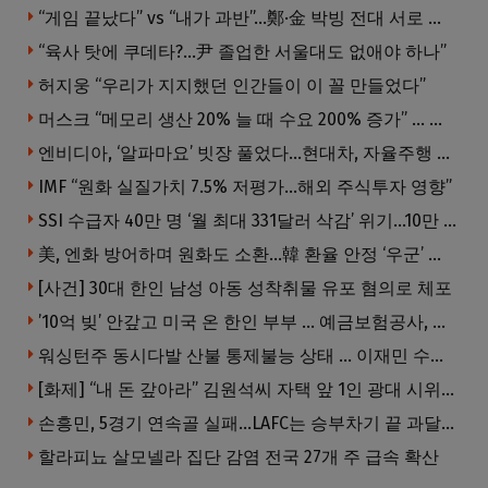
“게임 끝났다” vs “내가 과반”…鄭·金 박빙 전대 서로 우위 주장
“육사 탓에 쿠데타?…尹 졸업한 서울대도 없애야 하나”
허지웅 “우리가 지지했던 인간들이 이 꼴 만들었다”
머스크 “메모리 생산 20% 늘 때 수요 200% 증가” … 반도체 매출 1조달러 눈 앞
엔비디아, ‘알파마요’ 빗장 풀었다…현대차, 자율주행 속도내나
IMF “원화 실질가치 7.5% 저평가…해외 주식투자 영향”
SSI 수급자 40만 명 ‘월 최대 331달러 삭감’ 위기…10만 명은 수급자격 상실
美, 엔화 방어하며 원화도 소환…韓 환율 안정 ‘우군’ 되나
[사건] 30대 한인 남성 아동 성착취물 유포 혐의로 체포
’10억 빚’ 안갚고 미국 온 한인 부부 … 예금보험공사, 미국서 소송
워싱턴주 동시다발 산불 통제불능 상태 … 이재민 수십만명
[화제] “내 돈 갚아라” 김원석씨 자택 앞 1인 광대 시위 … 한인 투자사, “108만 달러 못받아”
손흥민, 5경기 연속골 실패…LAFC는 승부차기 끝 과달라하라 격파
할라피뇨 살모넬라 집단 감염 전국 27개 주 급속 확산