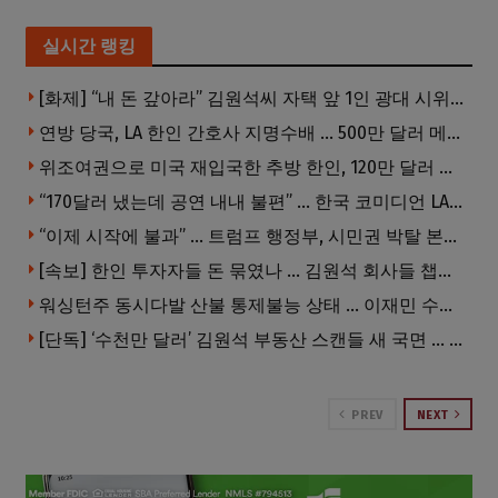
실시간 랭킹
[화제] “내 돈 갚아라” 김원석씨 자택 앞 1인 광대 시위 … 한인 투자사, “108만 달러 못받아”
연방 당국, LA 한인 간호사 지명수배 … 500만 달러 메디캐어 사기, 선고 직전 한국 도주
위조여권으로 미국 재입국한 추방 한인, 120만 달러 은행 사기 행각
“170달러 냈는데 공연 내내 불편” … 한국 코미디언 LA공연, 음향 불량에 외모 비하 개그 논란
“이제 시작에 불과” … 트럼프 행정부, 시민권 박탈 본격화
[속보] 한인 투자자들 돈 묶였나 … 김원석 회사들 챕터7 강제파산·자진파산 잇따라 신청
워싱턴주 동시다발 산불 통제불능 상태 … 이재민 수십만명
[단독] ‘수천만 달러’ 김원석 부동산 스캔들 새 국면 … 한인 투자자들 소송 잇따라 ‘디폴트’ 절차
PREV
NEXT