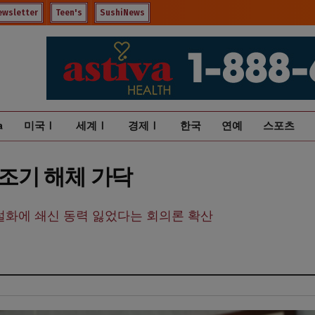
ewsletter
Teen's
SushiNews
a
미국Ⅰ
세계Ⅰ
경제Ⅰ
한국
연예
스포츠
 조기 해체 가닥
설화에 쇄신 동력 잃었다는 회의론 확산