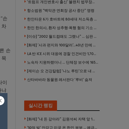
‘트럼프 개인변호사 출신’ 블랜치 법무장관 인준…상원 50대49 가결
항소법원 “백악관 연회장 공사 중단” 명령
“손
한인타운 6가 호바트에 80세대 저소득층 아파트 준공
 차
한인 한의사, 환자 성추행·폭행 혐의 기소 … 면허 긴급정지
[이슈] “2002 월드컵때도 그랬나” … 심판 성접대 의혹 해외로 일파만파, 4강 신화까지 불똥
[화제] ‘사과 편지와 100달러’…40년 만에 훔친 책 돌려준 절도범
른 손
LA 반 ICE 시위 대응에 경찰 인건비만 1,700만 달러 썼다.
 목
노숙자 지원하랬더니 … 단체장 보수에 165만 달러 ‘펑펑’
[제이슨 오 건강칼럼] ‘나노 루틴’으로 내 몸 기적 만들기
산타바바라 동물원 레서판다 ‘루비’ 숨져
나이
하냐
실시간 랭킹
 이
[화제] “내 돈 갚아라” 김원석씨 자택 앞 1인 광대 시위 … 한인 투자사, “108만 달러 못받아”
’10억 빚’ 안갚고 미국 온 한인 부부 … 예금보험공사, 미국서 소송