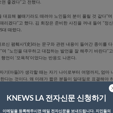
면 좋겠다”고 전했다.
을 대표해 볼때기라도 때려야 노인들의 분이 풀릴 것 같다”며 
때리겠다”고 했다. 김 회장은 준비한 사진을 꺼내 들어 “정신
5대 때렸다.
르신 폄훼사'(史)라는 문구와 관련 내용이 들어간 종이를 다
다”며 “노인을 대우하고 대접하는 발언을 잘 해주기 바란다”고
 행언이 ‘모욕적’이었다는 반응도 나온다.
“자기(아들)가 생각할 때는 자기 나이로부터 여명까지, 엄마 
한다는 것이다. 왜 미래가 짧은 분들이 일대일로 표결해야 
적이고 맞는 말”이라고 소개해 논란을 빚었다.
KNEWS LA 전자신문 신청하기
 그는 초선 의원들을 코로나 사태 학력저하 학생들에 빗대거나
는 건 부적절하다’고 말해 논란을 만든 바 있다.
이메일을 등록해주시면 매일 전자신문을 보내드립니다. 지인들의