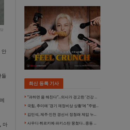
면담
 안
만들
최신 등록 기사
“과하면 몸 해친다”…의사가 경고한 ‘건강 습관’ 5가지
언에
국힘, 추미애 ‘경기 재정비상 상황’에 “주범은 이재명 전 지사”
김민석, 제주·인천 경선서 정청래 제압 누적 1위 탈환
사우디·튀르키예·파키스탄 뭉쳤다…중동 새 안보축 부상하나
 마