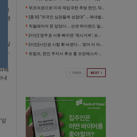
위조여권으로 미국 재입국한 추방 한인, 120만 달러 은행 사기 행각
정치언
[충격] “외국인 심판들에 성접대” … 쑥대밭된 축협 어디까지 추락하나
 발생
.
칙필레마저 문 닫았다 … 선셋·하이랜드 일대 ‘황량한 거리’로
[이민] 영주권 서류 빠지면 ‘즉시거부’, 보완기회 없다 … 이민심사 8월부터 확 바뀐다
지 말
[이민]시민권 시험 확 바뀐다 … 영어 더 어렵게, 민간시험 도입 추진
했다.
트럼프, 한인 주지사 후보 홍 프란체스카 정조준 … “미치광이다”
타파해
PREV
NEXT
어내
“앞