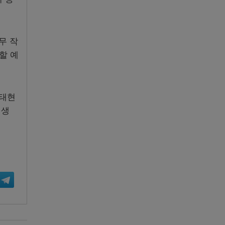
무 작
할 예
김태현
 생