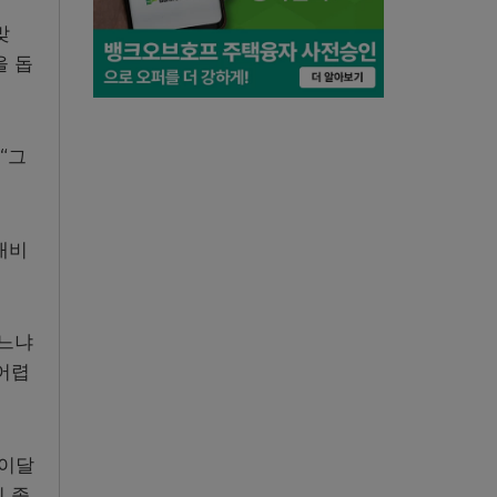
맞
을 돕
“그
내비
겠느냐
어렵
 이달
 종