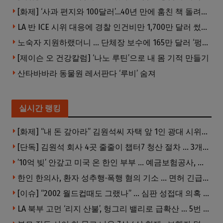
[화제] ‘사과 편지와 100달러’…40년 만에 훔친 책 돌려준 절도범
LA 반 ICE 시위 대응에 경찰 인건비만 1,700만 달러 썼다.
노숙자 지원하랬더니 … 단체장 보수에 165만 달러 ‘펑펑’
[제이슨 오 건강칼럼] ‘나노 루틴’으로 내 몸 기적 만들기
산타바바라 동물원 레서판다 ‘루비’ 숨져
실시간 랭킹
[화제] “내 돈 갚아라” 김원석씨 자택 앞 1인 광대 시위 … 한인 투자사, “108만 달러 못받아”
[단독] 김원석 회사 4곳 줄줄이 챕터7 청산 절차 … 3개 법인 같은 날 동시 파산 신청
’10억 빚’ 안갚고 미국 온 한인 부부 … 예금보험공사, 미국서 소송
한인 한의사, 환자 성추행·폭행 혐의 기소 … 면허 긴급정지
[이슈] “2002 월드컵때도 그랬나” … 심판 성접대 의혹 해외로 일파만파, 4강 신화까지 불똥
LA 북부 고먼 ‘리지 산불’, 헝그리 밸리로 급확산 … 5번 Fwy 양방향 전면 폐쇄