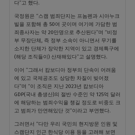
다”고 했다.
국정원은 “스캠 범죄단지는 프놈펜과 시아누크
빌을 포함해 총 50여 곳이며 여기에 가담한 범
죄종사자는 약 20만명으로 추산된다”며 “비정
부 무장단체, 즉 정부 소속이 아니면서 무기를
소지한 단체가 장악한 지역이 있고 경제특구에
(해당 조직들이) 산재해있다”고 설명했다.
이어 “그래서 캄보디아 정부의 단속이 어려움
에 있고 국제공조도 상당한 차질이 빚어졌
다”며 “이 조직은 지난 2023년 캄보디아
GDP(국내 총생산)의 절반 수준인 약 125억 달러
에 해당하는 범죄수익을 챙길 정도로 비중도 크
고 범죄가 만연해있단 것”이라고 부연했다.
그러면서 “다만 우리 국민의 현지방문 인원 및
스캠단지 인근 한식당 이용 등을 고려해 보면