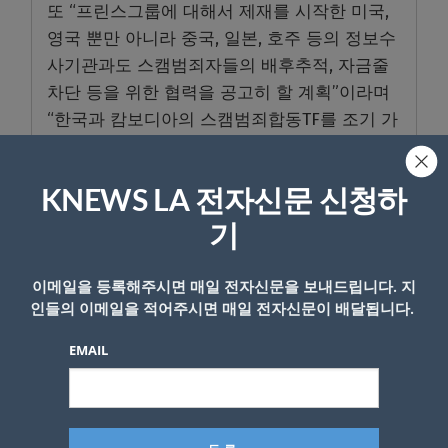
또 “프린스그룹에 대해서 제재를 시작한 미국,
영국 뿐만 아니라 중국, 일본, 호주 등의 정보수
사기관과도 스캠범죄자들의 배후추적, 자금줄
차단 등을 위한 협력을 공고히 할 계획”이라며
“한국과 캄보디아의 스캠범죄합동TF를 조기 가
동할 수 있도록 지원을 할 예정”이라고 설명했
다.
KNEWS LA 전자신문 신청하
국정원은 “특히 국내에서도 해외스캠조직과 연
기
계된 인력총출 등 다각적으로 확보해서 경찰과
일망타진을 위한 공조체제를 구축할 예정”이라
이메일을 등록해주시면 매일 전자신문을 보내드립니다. 지
며 “더욱 우려가 되는 점은 현지에서 구조된 스
인들의 이메일을 적어주시면 매일 전자신문이 배달됩니다.
캠범죄자가 귀국 후에 범죄에 다시 가담하기 위
EMAIL
해서 캄보디아로 재출국하거나 인접국으로 출
국할 우려 때문에 국내 유관기관과 긴밀히 협력
해서 외교부의 경우는 여권무효화, 법무부의 경
우에는 출국금지, 경찰청은 인터폴 적색수배 등