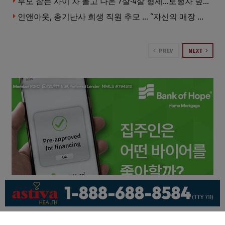
부모 잠든 사이 차 몰고 나온 7살·4살 형제…보행자 덮쳐 중태
인앤아웃, 총기난사 희생 직원 추모 … “자신의 매장 운영이 꿈이었다”
PREV
NEXT