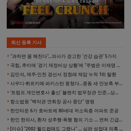
최신 등록 기사
“과하면 몸 해친다”…의사가 경고한 ‘건강 습관’ 5가지
국힘, 추미애 ‘경기 재정비상 상황’에 “주범은 이재명 전 지사”
김민석, 제주·인천 경선서 정청래 제압 누적 1위 탈환
사우디·튀르키예·파키스탄 뭉쳤다…중동 새 안보축 부상하나
‘트럼프 개인변호사 출신’ 블랜치 법무장관 인준…상원 50대49 가결
항소법원 “백악관 연회장 공사 중단” 명령
한인타운 6가 호바트에 80세대 저소득층 아파트 준공
한인 한의사, 환자 성추행·폭행 혐의 기소 … 면허 긴급정지
[이슈] “2002 월드컵때도 그랬나” … 심판 성접대 의혹 해외로 일파만파, 4강 신화까지 불똥