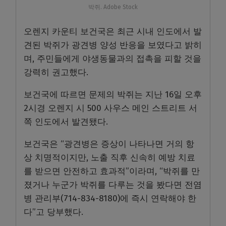
박쥐. Adobe Stock
오렌지 카운티 보건국은 최근 시내 인도에서 발
견된 박쥐가 광견병 양성 반응을 보였다고 밝히
며, 주민들에게 야생동물과의 접촉을 피할 것을
강력히 권고했다.
보건국에 따르면 문제의 박쥐는 지난 16일 오후
2시경 오렌지 시 500 사우스 메인 스트리트 서
쪽 인도에서 발견됐다.
보건국은 “광견병은 증상이 나타나면 거의 항
상 치명적이지만, 노출 직후 신속히 예방 치료
를 받으면 안전하고 효과적”이라며, “박쥐를 만
졌거나 누군가 박쥐를 다루는 것을 봤다면 전염
병 관리부(714-834-8180)에 즉시 연락해야 한
다”고 당부했다.