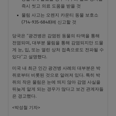
즉시 씻고 의료 도움을 받을 것
물림 사고는 오렌지 카운티 동물 보호소
(714-935-6848)에 신고할 것
당국은 “광견병은 감염된 동물의 타액을 통해
전염되며, 대부분 물림을 통해 감염되지만 드물
게 눈, 입, 또는 열린 상처 접촉으로도 전파될 수
있다”고 설명했다.
미국 내 최근 인간 광견병 사례의 대부분은 박
쥐로부터 비롯된 것으로 알려져 있다. 특히 박
쥐의 작은 물림은 눈에 띄지 않아 감염 사실을
뒤늦게 알게 되는 경우가 많다고 보건 관계자들
은 경고했다.
<
박성철 기자
>