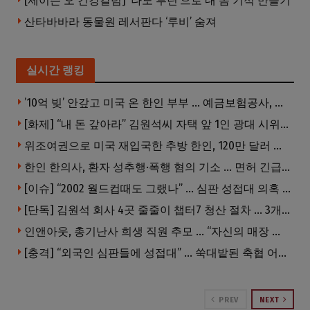
[제이슨 오 건강칼럼] ‘나노 루틴’으로 내 몸 기적 만들기
산타바바라 동물원 레서판다 ‘루비’ 숨져
실시간 랭킹
’10억 빚’ 안갚고 미국 온 한인 부부 … 예금보험공사, 미국서 소송
[화제] “내 돈 갚아라” 김원석씨 자택 앞 1인 광대 시위 … 한인 투자사, “108만 달러 못받아”
위조여권으로 미국 재입국한 추방 한인, 120만 달러 은행 사기 행각
한인 한의사, 환자 성추행·폭행 혐의 기소 … 면허 긴급정지
[이슈] “2002 월드컵때도 그랬나” … 심판 성접대 의혹 해외로 일파만파, 4강 신화까지 불똥
[단독] 김원석 회사 4곳 줄줄이 챕터7 청산 절차 … 3개 법인 같은 날 동시 파산 신청
인앤아웃, 총기난사 희생 직원 추모 … “자신의 매장 운영이 꿈이었다”
[충격] “외국인 심판들에 성접대” … 쑥대밭된 축협 어디까지 추락하나
PREV
NEXT