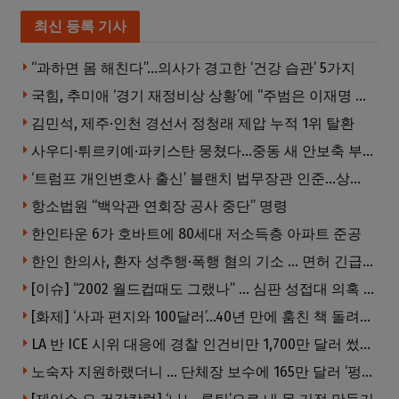
최신 등록 기사
“과하면 몸 해친다”…의사가 경고한 ‘건강 습관’ 5가지
국힘, 추미애 ‘경기 재정비상 상황’에 “주범은 이재명 전 지사”
김민석, 제주·인천 경선서 정청래 제압 누적 1위 탈환
사우디·튀르키예·파키스탄 뭉쳤다…중동 새 안보축 부상하나
‘트럼프 개인변호사 출신’ 블랜치 법무장관 인준…상원 50대49 가결
항소법원 “백악관 연회장 공사 중단” 명령
한인타운 6가 호바트에 80세대 저소득층 아파트 준공
한인 한의사, 환자 성추행·폭행 혐의 기소 … 면허 긴급정지
[이슈] “2002 월드컵때도 그랬나” … 심판 성접대 의혹 해외로 일파만파, 4강 신화까지 불똥
[화제] ‘사과 편지와 100달러’…40년 만에 훔친 책 돌려준 절도범
LA 반 ICE 시위 대응에 경찰 인건비만 1,700만 달러 썼다.
노숙자 지원하랬더니 … 단체장 보수에 165만 달러 ‘펑펑’