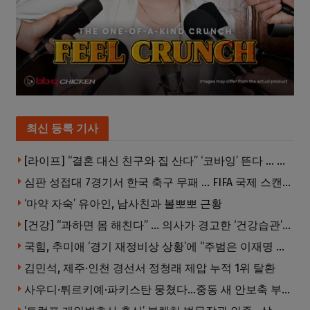
최신 등록 기사
[라이프] “결혼 대신 친구와 집 산다” ‘코바잉’ 뜬다 … 내 집 마련 공식 바뀌었다
심판 성접대 7경기서 한국 축구 무패 … FIFA 국제 스캔들 번지나
‘마약 자숙’ 유아인, 남사친과 볼뽀뽀 근황
[건강] “과하면 몸 해친다” … 의사가 경고한 ‘건강습관’ 5가지
국힘, 추미애 ‘경기 재정비상 상황’에 “주범은 이재명 전 지사”
김민석, 제주·인천 경선서 정청래 제압 누적 1위 탈환
사우디·튀르키예·파키스탄 뭉쳤다…중동 새 안보축 부상하나