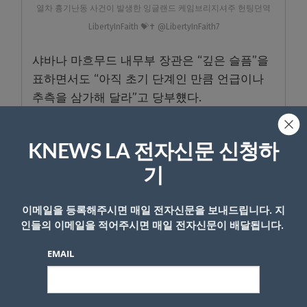
열차 흉기난동 사건이 발생한 잉글랜드 케임브리지셔주 헌팅던역
LibertyInFaith 💝✝️ @LibertyInFaith7
샤바나 마흐무드 내무부 장관은 “깊은 슬픔”을
표하면서도 “아직 초기 단계인 만큼 언급이나
추측을 삼가해 달라”고 당부헀다.
영국 교통 경찰은 이번 사건을 “중대 사건”으로
선포했으며 “대테러 경찰이 수사를 지원하고
KNEWS LA 전자신문 신청하
있다”고 밝혔다.
기
경찰은 사건 초기 경찰과 응급구조대가 불특정
이메일을 등록해주시면 매일 전자신문을 보내드립니다. 지
다수를 대상으로 돌아다니며 테러 공격을 가하
인들의 이메일을 적어주시면 매일 전자신문이 배달됩니다.
는 ‘약탈적 테러(marauding terror)’에 사용하
는 암호명 ‘플라토(Plato)’를 발령했으나, 이후
EMAIL
철회했다.
경찰은 사건 경위와 동기를 조사 중이다. 영국