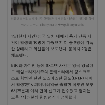
잉글랜드 케임브리지셔주 헌팅던역에서 경찰 대응팀이 열차를 향해
뛰어가고 있다. LibertyInFaith 💝✝️@LibertyInFaith7
1일(현지 시간) 영국 열차 내에서 흉기 난동 사
건이 발생해 10명이 다쳤으며 이 중 9명이 위독
한 상태라고 외신들이 보도했다. 용의자 2명은
체포됐다.
BBC와 가디언 등에 따르면 사건은 영국 잉글랜
드 케임브리지셔주의 돈캐스터에서 킹스크로
스로 향하던 런던 노스이스턴 철도(LNER) 내에
서 발생했다. 피터버러역을 출발한 직후인 오후
6시25분께 여러 건의 신고가 접수됐고 열차는
오후 7시39분께 헌팅던역에 정차했다.