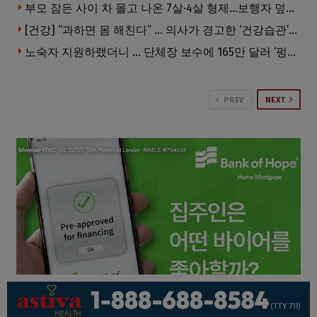
부모 잠든 사이 차 몰고 나온 7살·4살 형제…보행자 덮쳐 중태
[건강] “과하면 몸 해친다” … 의사가 경고한 ‘건강습관’ 5가지
노숙자 지원하랬더니 … 단체장 보수에 165만 달러 ‘펑펑’
PREV
NEXT