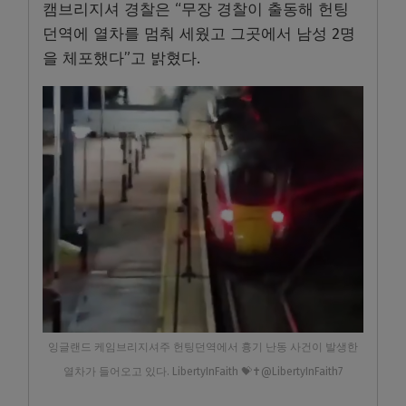
캠브리지셔 경찰은 “무장 경찰이 출동해 헌팅
던역에 열차를 멈춰 세웠고 그곳에서 남성 2명
을 체포했다”고 밝혔다.
잉글랜드 케임브리지셔주 헌팅던역에서 흉기 난동 사건이 발생한
열차가 들어오고 있다. LibertyInFaith 💝✝️@LibertyInFaith7