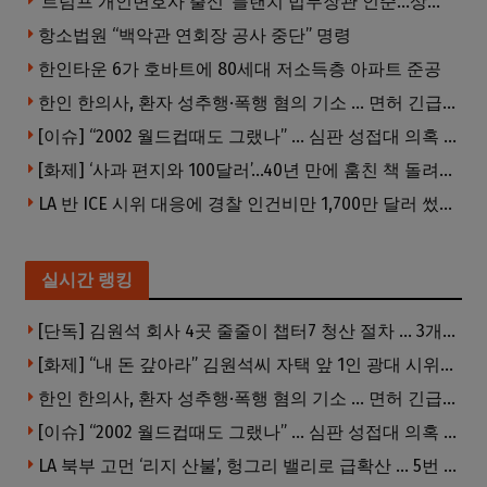
‘트럼프 개인변호사 출신’ 블랜치 법무장관 인준…상원 50대49 가결
항소법원 “백악관 연회장 공사 중단” 명령
한인타운 6가 호바트에 80세대 저소득층 아파트 준공
한인 한의사, 환자 성추행·폭행 혐의 기소 … 면허 긴급정지
[이슈] “2002 월드컵때도 그랬나” … 심판 성접대 의혹 해외로 일파만파, 4강 신화까지 불똥
[화제] ‘사과 편지와 100달러’…40년 만에 훔친 책 돌려준 절도범
LA 반 ICE 시위 대응에 경찰 인건비만 1,700만 달러 썼다.
실시간 랭킹
[단독] 김원석 회사 4곳 줄줄이 챕터7 청산 절차 … 3개 법인 같은 날 동시 파산 신청
[화제] “내 돈 갚아라” 김원석씨 자택 앞 1인 광대 시위 … 한인 투자사, “108만 달러 못받아”
한인 한의사, 환자 성추행·폭행 혐의 기소 … 면허 긴급정지
[이슈] “2002 월드컵때도 그랬나” … 심판 성접대 의혹 해외로 일파만파, 4강 신화까지 불똥
LA 북부 고먼 ‘리지 산불’, 헝그리 밸리로 급확산 … 5번 Fwy 양방향 전면 폐쇄