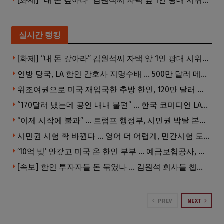
[화제] “내 돈 갚아라” 김원석씨 자택 앞 1인 광대 시위 … 한인 투자사, “108만 달러 못받아”
실시간 랭킹
[화제] “내 돈 갚아라” 김원석씨 자택 앞 1인 광대 시위 … 한인 투자사, “108만 달러 못받아”
연방 당국, LA 한인 간호사 지명수배 … 500만 달러 메디캐어 사기, 선고 직전 한국 도주
위조여권으로 미국 재입국한 추방 한인, 120만 달러 은행 사기 행각
“170달러 냈는데 공연 내내 불편” … 한국 코미디언 LA공연, 음향 불량에 외모 비하 개그 논란
“이제 시작에 불과” … 트럼프 행정부, 시민권 박탈 본격화
시민권 시험 확 바뀐다 … 영어 더 어렵게, 민간시험 도입 추진
’10억 빚’ 안갚고 미국 온 한인 부부 … 예금보험공사, 미국서 소송
[속보] 한인 투자자들 돈 묶였나 … 김원석 회사들 챕터7 강제파산·자진파산 잇따라 신청
PREV
NEXT