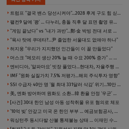
트럼프 “결국 밴스 당선시켜야”…2028 후계 구도 힘 싣나
팰컨9 달에 ‘쾅’ … 다누리, 충돌 직후 달 표면 촬영 유일 탐사선
“게임 끝났다” vs “내가 과반”…鄭·金 박빙 전대 서로 우위 주장
“육사 탓에 쿠데타?…尹 졸업한 서울대도 없애야 하나”
허지웅 “우리가 지지했던 인간들이 이 꼴 만들었다”
머스크 “메모리 생산 20% 늘 때 수요 200% 증가” … 반도체 매출 1조달러 눈 앞
엔비디아, ‘알파마요’ 빗장 풀었다…현대차, 자율주행 속도내나
IMF “원화 실질가치 7.5% 저평가…해외 주식투자 영향”
SSI 수급자 40만 명 ‘월 최대 331달러 삭감’ 위기…10만 명은 수급자격 상실
美, 엔화 방어하며 원화도 소환…韓 환율 안정 ‘우군’ 되나
[사건] 30대 한인 남성 아동 성착취물 유포 혐의로 체포
’10억 빚’ 안갚고 미국 온 한인 부부 … 예금보험공사, 미국서 소송
워싱턴주 동시다발 산불 통제불능 상태 … 이재민 수십만명