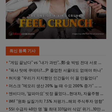
최신 등록 기사
“게임 끝났다” vs “내가 과반”…鄭·金 박빙 전대 서로 우위 주장
“육사 탓에 쿠데타?…尹 졸업한 서울대도 없애야 하나”
허지웅 “우리가 지지했던 인간들이 이 꼴 만들었다”
머스크 “메모리 생산 20% 늘 때 수요 200% 증가” … 반도체 매출 1조달러 눈 앞
엔비디아, ‘알파마요’ 빗장 풀었다…현대차, 자율주행 속도내나
IMF “원화 실질가치 7.5% 저평가…해외 주식투자 영향”
SSI 수급자 40만 명 ‘월 최대 331달러 삭감’ 위기…10만 명은 수급자격 상실