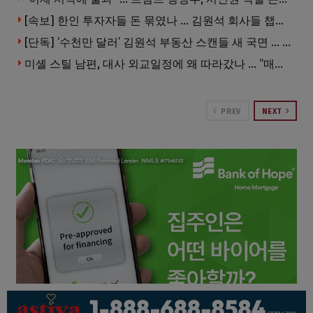
[속보] 한인 투자자들 돈 묶였나 … 김원석 회사들 챕터7 강제파산·자진파산 잇따라 신청
[단독] ‘수천만 달러’ 김원석 부동산 스캔들 새 국면 … 한인 투자자들 소송 잇따라 ‘디폴트’ 절차
미셸 스틸 남편, 대사 외교일정에 왜 따라갔나 … “매우 이례적”
PREV
NEXT