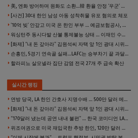
美, 엔화 방어하며 원화도 소환…韓 환율 안정 ‘우군’ 되나
[사건] 30대 한인 남성 아동 성착취물 유포 혐의로 체포
’10억 빚’ 안갚고 미국 온 한인 부부 … 예금보험공사, 미국서 소송
워싱턴주 동시다발 산불 통제불능 상태 … 이재민 수십만명
[화제] “내 돈 갚아라” 김원석씨 자택 앞 1인 광대 시위 … 한인 투자사, “108만 달러 못받아”
손흥민, 5경기 연속골 실패…LAFC는 승부차기 끝 과달라하라 격파
할라피뇨 살모넬라 집단 감염 전국 27개 주 급속 확산
실시간 랭킹
연방 당국, LA 한인 간호사 지명수배 … 500만 달러 메디캐어 사기, 선고 직전 한국 도주
[화제] “내 돈 갚아라” 김원석씨 자택 앞 1인 광대 시위 … 한인 투자사, “108만 달러 못받아”
“170달러 냈는데 공연 내내 불편” … 한국 코미디언 LA공연, 음향 불량에 외모 비하 개그 논란
위조여권으로 미국 재입국한 추방 한인, 120만 달러 은행 사기 행각
“이제 시작에 불과” … 트럼프 행정부, 시민권 박탈 본격화