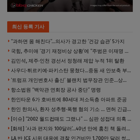
최신 등록 기사
“과하면 몸 해친다”…의사가 경고한 ‘건강 습관’ 5가지
국힘, 추미애 ‘경기 재정비상 상황’에 “주범은 이재명 전 지사”
김민석, 제주·인천 경선서 정청래 제압 누적 1위 탈환
사우디·튀르키예·파키스탄 뭉쳤다…중동 새 안보축 부상하나
‘트럼프 개인변호사 출신’ 블랜치 법무장관 인준…상원 50대49 가결
항소법원 “백악관 연회장 공사 중단” 명령
한인타운 6가 호바트에 80세대 저소득층 아파트 준공
한인 한의사, 환자 성추행·폭행 혐의 기소 … 면허 긴급정지
[이슈] “2002 월드컵때도 그랬나” … 심판 성접대 의혹 해외로 일파만파, 4강 신화까지 불똥
[화제] ‘사과 편지와 100달러’…40년 만에 훔친 책 돌려준 절도범
LA 반 ICE 시위 대응에 경찰 인건비만 1,700만 달러 썼다.