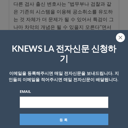
다른 검사 출신 변호사는 “법무부나 검찰과 같
은 기존의 시스템을 이용해 공소취소를 유도하
는 것 자체가 더 문제가 될 수 있어서 특검이 그
나마 차악의 개념은 될 수 있을지 모른다”면서
도 “이 문제는 법원의 판단을 받아서 정리하는
게 맞지 않나”고 했다.
KNEWS LA 전자신문 신청하
특검법이 국회를 통과하더라도 조직을 쉽사리
기
구성할 수 있을지도 관건으로 꼽힌다.
이메일을 등록해주시면 매일 전자신문을 보내드립니다. 지
현 정부 들어 5개 특검이 가동되면서 수사 또는
인들의 이메일을 적어주시면 매일 전자신문이 배달됩니다.
공소 유지 인력으로 상당수 검사가 빠져 나가
일선에서는 극심한 인력난을 호소하고 있다. 지
EMAIL
원자가 있을지도 의문이라는 관측도 나온다.
한 재경지검 부장검사는 “조작이 돼야 혐의가
있는데 그렇게 생각하는 검사들이 있을지 의
문”이라며 “참여하고 싶어 하는 검사들이 있겠