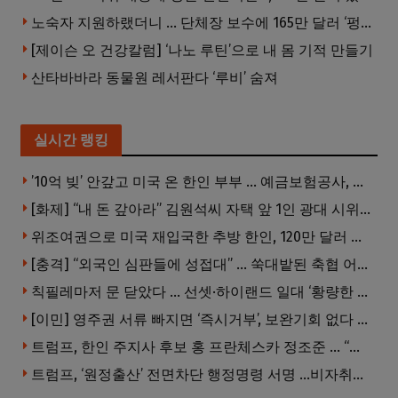
노숙자 지원하랬더니 … 단체장 보수에 165만 달러 ‘펑펑’
[제이슨 오 건강칼럼] ‘나노 루틴’으로 내 몸 기적 만들기
산타바바라 동물원 레서판다 ‘루비’ 숨져
실시간 랭킹
’10억 빚’ 안갚고 미국 온 한인 부부 … 예금보험공사, 미국서 소송
[화제] “내 돈 갚아라” 김원석씨 자택 앞 1인 광대 시위 … 한인 투자사, “108만 달러 못받아”
위조여권으로 미국 재입국한 추방 한인, 120만 달러 은행 사기 행각
[충격] “외국인 심판들에 성접대” … 쑥대밭된 축협 어디까지 추락하나
칙필레마저 문 닫았다 … 선셋·하이랜드 일대 ‘황량한 거리’로
[이민] 영주권 서류 빠지면 ‘즉시거부’, 보완기회 없다 … 이민심사 8월부터 확 바뀐다
트럼프, 한인 주지사 후보 홍 프란체스카 정조준 … “미치광이다”
트럼프, ‘원정출산’ 전면차단 행정명령 서명 …비자취소·입국금지·추방까지