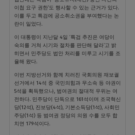
이첩 요구 권한’도 행사할 수 있는 근거가 있다.
이를 두고 특검에 공소취소권을 부여했다는 논
란이 일었다.
이 대통령이 지난달 4일 ‘특검 추진은 여당이
숙의를 거쳐 시기와 절차를 판단해 달라’고 밝
히면서 민주당도 법안 처리를 미루고 시기를 조
율해 왔다.
이번 지방선거와 함께 치러진 국회의원 재보궐
선거에서 14석 중 국민의힘과 무소속 등 야권이
5석을 획득했으나, 범여권의 절대적 우위는 여
전하다. 민주당이 단독으로 161석이며 조국혁신
당(12석), 진보당(4석), 기본소득당(1석), 사회민
주당(1석) 등 범여권 정당의 의원 수를 모두 합
치면 179석이다.