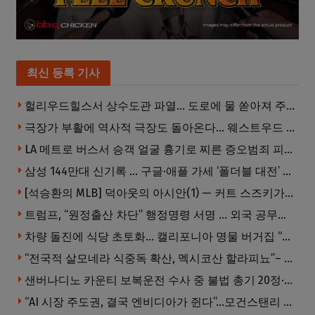
최신 등록 기사
헐리우드힐스서 상수도관 파열… 도로에 물 쏟아져 주민 약 100명 피해
극장가 부활에 역사적 극장도 돌아온다… 웨스트우드 ‘브루인 극장’ 10월 재개장 추진
LA 메트로 버스서 승객 얼굴 흉기로 찌른 증오범죄 피고인, 종신형에 징역 7년 추가 선고
삼성 144만대 신기록 … 구글·애플 가세 ‘폴더블 대전’ 열린다
[석승환의 MLB] 덕아웃의 아시안(1) — 커트 스즈키가 우리에게 묻는 것
트럼프, “원정출산 차단” 행정명령 서명 … 외국 공무원 자녀도 시민권 안준다
차량 돌진에 식당 초토화… 캘리포니아 명물 버거집 “다시 일어설 수 있도록 도와주세요”
“전국적 살모네라 식중독 확산, 멕시코산 할라피뇨”– CDC
샌버나디노 카운티 보복운전 수사 중 불법 총기 20정·탄약 2만 발 압수
“AI 시장 주도권, 결국 엔비디아가 쥔다”…모건스탠리 장담