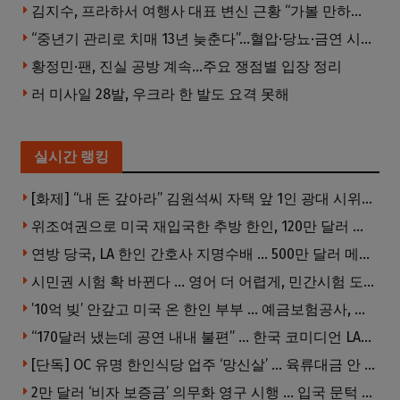
김지수, 프라하서 여행사 대표 변신 근황 “가볼 만하니…”
“중년기 관리로 치매 13년 늦춘다”…혈압·당뇨·금연 시기가 골든타임
황정민·팬, 진실 공방 계속…주요 쟁점별 입장 정리
러 미사일 28발, 우크라 한 발도 요격 못해
실시간 랭킹
[화제] “내 돈 갚아라” 김원석씨 자택 앞 1인 광대 시위 … 한인 투자사, “108만 달러 못받아”
위조여권으로 미국 재입국한 추방 한인, 120만 달러 은행 사기 행각
연방 당국, LA 한인 간호사 지명수배 … 500만 달러 메디캐어 사기, 선고 직전 한국 도주
시민권 시험 확 바뀐다 … 영어 더 어렵게, 민간시험 도입 추진
’10억 빚’ 안갚고 미국 온 한인 부부 … 예금보험공사, 미국서 소송
“170달러 냈는데 공연 내내 불편” … 한국 코미디언 LA공연, 음향 불량에 외모 비하 개그 논란
[단독] OC 유명 한인식당 업주 ‘망신살’ … 육류대금 안 갚자 식당서 공개추심
2만 달러 ‘비자 보증금’ 의무화 영구 시행 … 입국 문턱 더 높아진다.