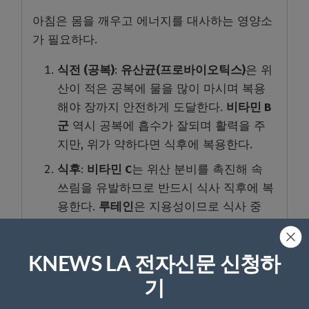
아침은 몸을 깨우고 에너지를 대사하는 영양소
가 필요하다.
식전 (공복)
:
유산균(프로바이오틱스)
은 위
산이 적은 공복에 물을 많이 마시며 복용
해야 장까지 안전하게 도달한다.
비타민 B
군
역시 공복에 흡수가 잘되며 활력을 주
지만, 위가 약하다면 식후에 복용한다.
식후
:
비타민 C
는 위산 분비를 촉진해 속
쓰림을 유발하므로 반드시 식사 직후에 복
용한다.
루테인
은 지용성이므로 식사 중
지방 성분과 함께 흡수된다.
2
)
저녁 (식후 / 취침 전)
KNEWS LA 전자신문 신청하
기
저녁은 세포 재생, 긴장 완화, 숙면을 돕는 영양