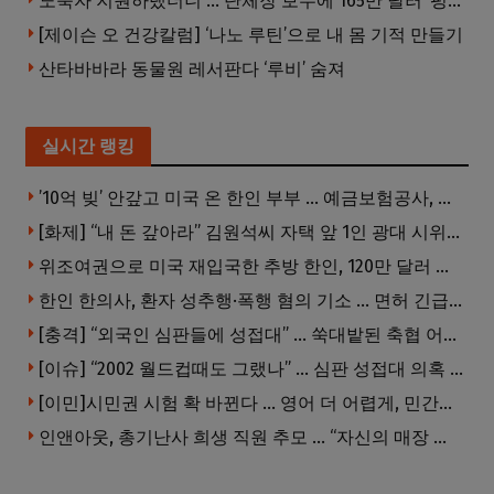
노숙자 지원하랬더니 … 단체장 보수에 165만 달러 ‘펑펑’
[제이슨 오 건강칼럼] ‘나노 루틴’으로 내 몸 기적 만들기
산타바바라 동물원 레서판다 ‘루비’ 숨져
실시간 랭킹
’10억 빚’ 안갚고 미국 온 한인 부부 … 예금보험공사, 미국서 소송
[화제] “내 돈 갚아라” 김원석씨 자택 앞 1인 광대 시위 … 한인 투자사, “108만 달러 못받아”
위조여권으로 미국 재입국한 추방 한인, 120만 달러 은행 사기 행각
한인 한의사, 환자 성추행·폭행 혐의 기소 … 면허 긴급정지
[충격] “외국인 심판들에 성접대” … 쑥대밭된 축협 어디까지 추락하나
[이슈] “2002 월드컵때도 그랬나” … 심판 성접대 의혹 해외로 일파만파, 4강 신화까지 불똥
[이민]시민권 시험 확 바뀐다 … 영어 더 어렵게, 민간시험 도입 추진
인앤아웃, 총기난사 희생 직원 추모 … “자신의 매장 운영이 꿈이었다”