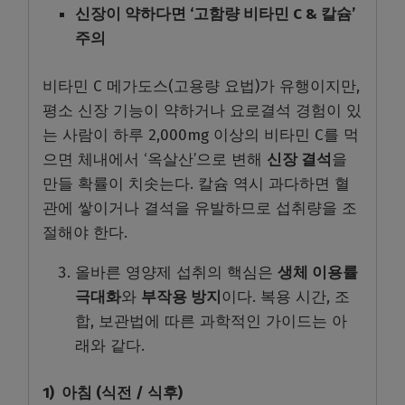
신장이 약하다면 ‘고함량 비타민 C & 칼슘’
주의
비타민 C 메가도스(고용량 요법)가 유행이지만,
평소 신장 기능이 약하거나 요로결석 경험이 있
는 사람이 하루 2,000mg 이상의 비타민 C를 먹
으면 체내에서 ‘옥살산’으로 변해
신장 결석
을
만들 확률이 치솟는다. 칼슘 역시 과다하면 혈
관에 쌓이거나 결석을 유발하므로 섭취량을 조
절해야 한다.
올바른 영양제 섭취의 핵심은
생체 이용률
극대화
와
부작용 방지
이다. 복용 시간, 조
합, 보관법에 따른 과학적인 가이드는 아
래와 같다.
1
)
아침 (식전 / 식후)