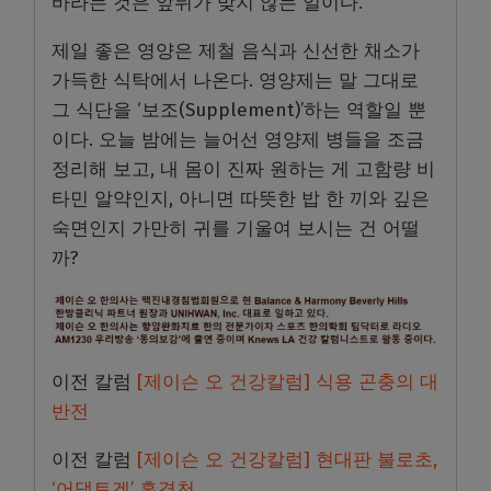
바라는 것은 앞뒤가 맞지 않는 일이다.
제일 좋은 영양은 제철 음식과 신선한 채소가
가득한 식탁에서 나온다. 영양제는 말 그대로
그 식단을 ‘보조(Supplement)’하는 역할일 뿐
이다. 오늘 밤에는 늘어선 영양제 병들을 조금
정리해 보고, 내 몸이 진짜 원하는 게 고함량 비
타민 알약인지, 아니면 따뜻한 밥 한 끼와 깊은
숙면인지 가만히 귀를 기울여 보시는 건 어떨
까?
이전 칼럼
[제이슨 오 건강칼럼] 식용 곤충의 대
반전
이전 칼럼
[제이슨 오 건강칼럼] 현대판 불로초,
‘어댑토겐’ 홍경천