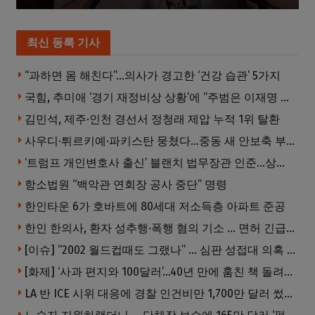
최신 등록 기사
“과하면 몸 해친다”…의사가 경고한 ‘건강 습관’ 5가지
국힘, 추미애 ‘경기 재정비상 상황’에 “주범은 이재명 전 지사”
김민석, 제주·인천 경선서 정청래 제압 누적 1위 탈환
사우디·튀르키예·파키스탄 뭉쳤다…중동 새 안보축 부상하나
‘트럼프 개인변호사 출신’ 블랜치 법무장관 인준…상원 50대49 가결
항소법원 “백악관 연회장 공사 중단” 명령
한인타운 6가 호바트에 80세대 저소득층 아파트 준공
한인 한의사, 환자 성추행·폭행 혐의 기소 … 면허 긴급정지
[이슈] “2002 월드컵때도 그랬나” … 심판 성접대 의혹 해외로 일파만파, 4강 신화까지 불똥
[화제] ‘사과 편지와 100달러’…40년 만에 훔친 책 돌려준 절도범
LA 반 ICE 시위 대응에 경찰 인건비만 1,700만 달러 썼다.