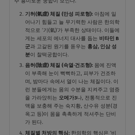
주 흥미로운 궁합이 보인다.
기허(氣虛) 체질 (만성 피로형):
아침에 일
어나기 힘들고 늘 무기력한 사람은 한의학
적으로 ‘기(氣)’가 부족한 상태이다. 이들에
게는 세포의 에너지 대사를 돕는
비타민 B
군
과 고갈된 원기를 돋우는
홍삼, 인삼 성
분
이 찰떡궁합이다.
음허(陰虛) 체질 (속열·건조형):
몸에 진액
이 부족해 눈이 뻑뻑하고, 피부가 건조하
며, 밤마다 속에서 열이 나는 체질이다. 이
런 분들에게는 몸의 수분을 지켜주고 염증
을 가라앉히는
오메가3
나, 전통적으로 진
액을 보충해 주는 숙지황, 산수유 성분(경
옥고 등)이 몸을 촉촉하게 적셔주는 단비
가 된다.
체질별 처방의 핵심:
한의학의 핵심은 ‘비