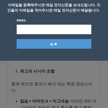
소가 좋다.
이메일을 등록해주시면 매일 전자신문을 보내드립니다. 지
인들의 이메일을 적어주시면 매일 전자신문이 배달됩니다.
식후
:
오메가-3
와
비타민 D
는 대표적인 지
용성 영양소입니다. 하루 중 가장 기름진
EMAIL
식사(주로 저녁) 직후에 먹어야 흡수율이
최대 2~3배 높아진다.
취침 전
:
마그네슘
과
칼슘
은 근육을 이완하
고 신경을 안정시켜 숙면을 돕기 때문에
잠들기 30분~1시간 전에 복용하는 것이 가
장 이상적이다.
최고의 시너지 조합
함께 먹으면 효과가 배가 되는 짝꿍 영양소이
다.
칼슘 + 비타민 D + 마그네슘
: 비타민 D와 마
그네슘이 칼슘의 체내 흡수를 돕고 뼈로