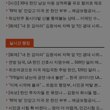
[사건] 30대 한인 남성 아동 성착취물 유포 혐의로 체포
’10억 빚’ 안갚고 미국 온 한인 부부 … 예금보험공사, 미국서 소송
워싱턴주 동시다발 산불 통제불능 상태 … 이재민 수십만명
[화제] “내 돈 갚아라” 김원석씨 자택 앞 1인 광대 시위 … 한인 투자사, “108만 달러 못받아”
실시간 랭킹
[화제] “내 돈 갚아라” 김원석씨 자택 앞 1인 광대 시위 … 한인 투자사, “108만 달러 못받아”
연방 당국, LA 한인 간호사 지명수배 … 500만 달러 메디캐어 사기, 선고 직전 한국 도주
위조여권으로 미국 재입국한 추방 한인, 120만 달러 은행 사기 행각
“170달러 냈는데 공연 내내 불편” … 한국 코미디언 LA공연, 음향 불량에 외모 비하 개그 논란
“이제 시작에 불과” … 트럼프 행정부, 시민권 박탈 본격화
[속보] 한인 투자자들 돈 묶였나 … 김원석 회사들 챕터7 강제파산·자진파산 잇따라 신청
’10억 빚’ 안갚고 미국 온 한인 부부 … 예금보험공사, 미국서 소송
시민권 시험 확 바뀐다 … 영어 더 어렵게, 민간시험 도입 추진