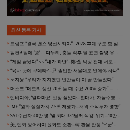
최신 등록 기사
트럼프 “결국 밴스 당선시켜야”…2028 후계 구도 힘 싣나
팰컨9 달에 ‘쾅’ … 다누리, 충돌 직후 달 표면 촬영 유일 탐사선
“게임 끝났다” vs “내가 과반”…鄭·金 박빙 전대 서로 우위 주장
“육사 탓에 쿠데타?…尹 졸업한 서울대도 없애야 하나”
허지웅 “우리가 지지했던 인간들이 이 꼴 만들었다”
머스크 “메모리 생산 20% 늘 때 수요 200% 증가” … 반도체 매출 1조달러 눈 앞
엔비디아, ‘알파마요’ 빗장 풀었다…현대차, 자율주행 속도내나
IMF “원화 실질가치 7.5% 저평가…해외 주식투자 영향”
SSI 수급자 40만 명 ‘월 최대 331달러 삭감’ 위기…10만 명은 수급자격 상실
美, 엔화 방어하며 원화도 소환…韓 환율 안정 ‘우군’ 되나