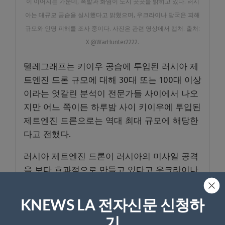
이 이어지는 가운데, 폭발과 화염이 도시 곳곳을 밝히고 있다. 러시
아는 대규모 공습을 실시했다고 밝혔으며, 우크라이나 당국은 피해
규모와 인명 피해를 조사 중이다. 사진은 관련 영상에서 캡처. 출처:
X @WarHunter2222.
텔레그래프는 키이우 공습에 투입된 러시아 제
트엔진 드론 규모에 대해 30대 또는 100대 이상
이라는 엇갈린 분석이 전문가들 사이에서 나오
지만 어느 쪽이든 하루밤 사이 키이우에 투입된
제트엔진 드론으로는 역대 최대 규모에 해당한
다고 전했다.
러시아 제트엔진 드론이 러시아의 미사일 공격
을 보다 효과적으로 만들고 있다고 우크라이나
국방 전문가들은 지적한다. 우크라이나는 2일
러시아 탄도미사일 28발 가운데 3발만 요격했
KNEWS LA 전자신문 신청하
다.
기