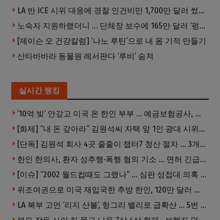
LA 반 ICE 시위 대응에 경찰 인건비만 1,700만 달러 썼다.
노숙자 지원하랬더니 … 단체장 보수에 165만 달러 ‘펑펑’
[제이슨 오 건강칼럼] ‘나노 루틴’으로 내 몸 기적 만들기
산타바바라 동물원 레서판다 ‘루비’ 숨져
실시간 랭킹
’10억 빚’ 안갚고 미국 온 한인 부부 … 예금보험공사, 미국서 소송
[화제] “내 돈 갚아라” 김원석씨 자택 앞 1인 광대 시위 … 한인 투자사, “108만 달러 못받아”
[단독] 김원석 회사 4곳 줄줄이 챕터7 청산 절차 … 3개 법인 같은 날 동시 파산 신청
한인 한의사, 환자 성추행·폭행 혐의 기소 … 면허 긴급정지
[이슈] “2002 월드컵때도 그랬나” … 심판 성접대 의혹 해외로 일파만파, 4강 신화까지 불똥
위조여권으로 미국 재입국한 추방 한인, 120만 달러 은행 사기 행각
LA 북부 고먼 ‘리지 산불’, 헝그리 밸리로 급확산 … 5번 Fwy 양방향 전면 폐쇄