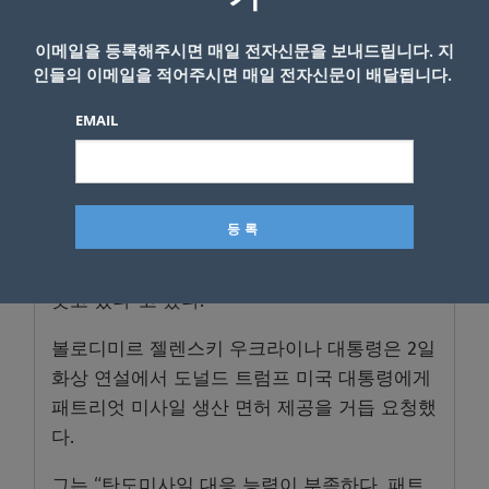
우크라이나 군사 전문가인 올렉산드르 코발렌
코는 현지 언론에 “이번 공격은 제트엔진 드론
이메일을 등록해주시면 매일 전자신문을 보내드립니다. 지
인들의 이메일을 적어주시면 매일 전자신문이 배달됩니다.
비중이 높았다는 점에서 최근 공격과 매우 다르
다”며 “이는 우리의 소규모 방공망 특히 요격
EMAIL
드론을 돌파할 수 있게 해준다”고 말했다.
이어 “러시아가 공격 밀도를 높이고 있다는 점
도 다른 공격과 다른 점”이라며 “과거에는 최대
1000기의 드론을 동원해 10~14시간 동안 공격
했다면 이제는 비슷한 규모를 4~6시간 안에 퍼
붓고 있다”고 했다.
볼로디미르 젤렌스키 우크라이나 대통령은 2일
화상 연설에서 도널드 트럼프 미국 대통령에게
패트리엇 미사일 생산 면허 제공을 거듭 요청했
다.
그는 “탄도미사일 대응 능력이 부족하다. 패트