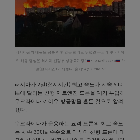
러시아군의 대규모 공습 이후 검은 연기로 뒤덮인 우크라이나 키이
우. 해당 영상은 러시아 친정부 성향 X 계정 ‘
Елена
♥️
Россия
’가
3일(현지시간) 게시했다. 출처: X @alena1773
러시아가 2일(현지시간) 최고 속도가 시속 500
㎞에 달하는 신형 제트엔진 드론을 대거 투입해
우크라이나 키이우 방공망을 흔든 것으로 알려
졌다.
우크라이나가 운용하는 요격 드론의 최고 속도
는 시속 300㎞ 수준으로 러시아 신형 드론에 대