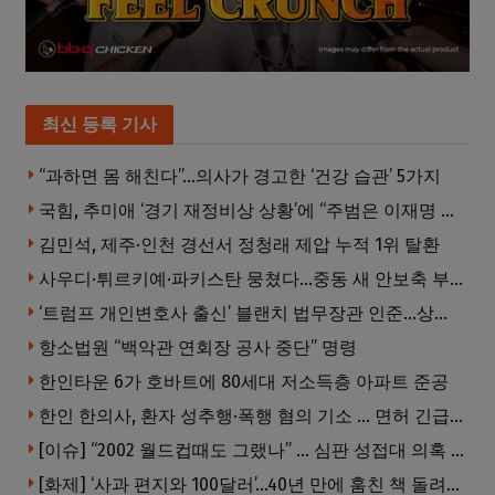
최신 등록 기사
“과하면 몸 해친다”…의사가 경고한 ‘건강 습관’ 5가지
국힘, 추미애 ‘경기 재정비상 상황’에 “주범은 이재명 전 지사”
김민석, 제주·인천 경선서 정청래 제압 누적 1위 탈환
사우디·튀르키예·파키스탄 뭉쳤다…중동 새 안보축 부상하나
‘트럼프 개인변호사 출신’ 블랜치 법무장관 인준…상원 50대49 가결
항소법원 “백악관 연회장 공사 중단” 명령
한인타운 6가 호바트에 80세대 저소득층 아파트 준공
한인 한의사, 환자 성추행·폭행 혐의 기소 … 면허 긴급정지
[이슈] “2002 월드컵때도 그랬나” … 심판 성접대 의혹 해외로 일파만파, 4강 신화까지 불똥
[화제] ‘사과 편지와 100달러’…40년 만에 훔친 책 돌려준 절도범