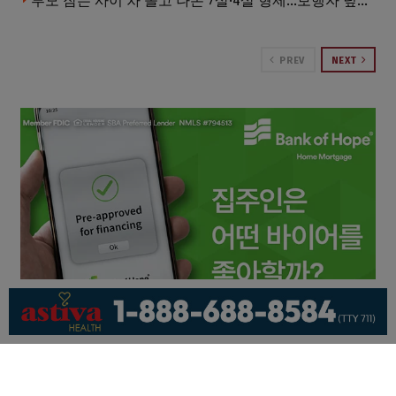
부모 잠든 사이 차 몰고 나온 7살·4살 형제…보행자 덮쳐 중태
PREV
NEXT