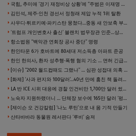
국힘, 추미애 ‘경기 재정비상 상황’에 “주범은 이재명 전 지사”
김민석, 제주·인천 경선서 정청래 제압 누적 1위 탈환
사우디·튀르키예·파키스탄 뭉쳤다…중동 새 안보축 부상하나
‘트럼프 개인변호사 출신’ 블랜치 법무장관 인준…상원 50대49 가결
항소법원 “백악관 연회장 공사 중단” 명령
한인타운 6가 호바트에 80세대 저소득층 아파트 준공
한인 한의사, 환자 성추행·폭행 혐의 기소 … 면허 긴급정지
[이슈] “2002 월드컵때도 그랬나” … 심판 성접대 의혹 해외로 일파만파, 4강 신화까지 불똥
[화제] ‘사과 편지와 100달러’…40년 만에 훔친 책 돌려준 절도범
LA 반 ICE 시위 대응에 경찰 인건비만 1,700만 달러 썼다.
노숙자 지원하랬더니 … 단체장 보수에 165만 달러 ‘펑펑’
[제이슨 오 건강칼럼] ‘나노 루틴’으로 내 몸 기적 만들기
산타바바라 동물원 레서판다 ‘루비’ 숨져