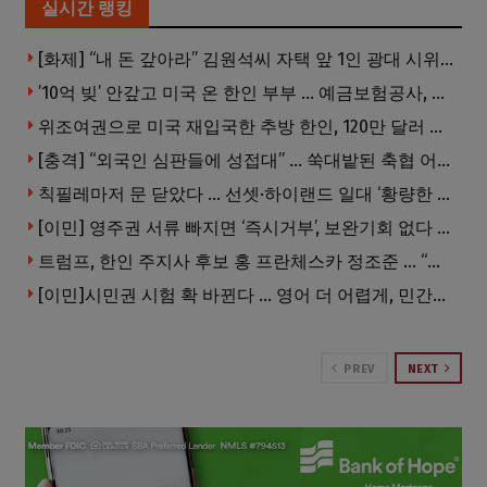
실시간 랭킹
[화제] “내 돈 갚아라” 김원석씨 자택 앞 1인 광대 시위 … 한인 투자사, “108만 달러 못받아”
’10억 빚’ 안갚고 미국 온 한인 부부 … 예금보험공사, 미국서 소송
위조여권으로 미국 재입국한 추방 한인, 120만 달러 은행 사기 행각
[충격] “외국인 심판들에 성접대” … 쑥대밭된 축협 어디까지 추락하나
칙필레마저 문 닫았다 … 선셋·하이랜드 일대 ‘황량한 거리’로
[이민] 영주권 서류 빠지면 ‘즉시거부’, 보완기회 없다 … 이민심사 8월부터 확 바뀐다
트럼프, 한인 주지사 후보 홍 프란체스카 정조준 … “미치광이다”
[이민]시민권 시험 확 바뀐다 … 영어 더 어렵게, 민간시험 도입 추진
PREV
NEXT