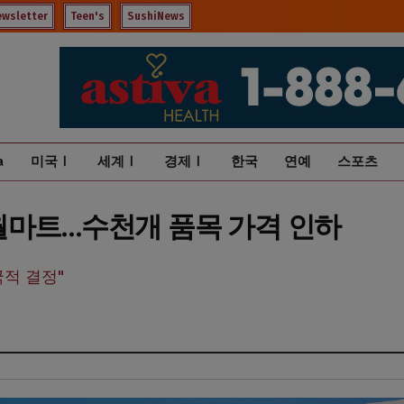
ewsletter
Teen's
SushiNews
a
미국Ⅰ
세계Ⅰ
경제Ⅰ
한국
연예
스포츠
월마트…수천개 품목 가격 인하
적 결정"