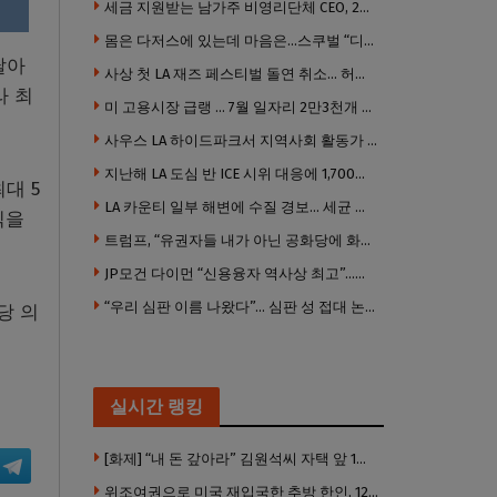
세금 지원받는 남가주 비영리단체 CEO, 2년간 160만 달러 이상 받아… 미사용 휴가수당만 수십만 달러
몸은 다저스에 있는데 마음은…스쿠벌 “디트로이트로 돌아가고파”
달아
사상 첫 LA 재즈 페스티벌 돌연 취소… 허가·행사 준비 문제로 일정 변경
라 최
미 고용시장 급랭 … 7월 일자리 2만3천개 감소 ‘예상 밖 쇼크’
사우스 LA 하이드파크서 지역사회 활동가 대낮 총격 사망… 용의자 도주
지난해 LA 도심 반 ICE 시위 대응에 1,700만 달러 이상 지출… LAPD, 대규모 시위 대비 강화 필요
대 5
LA 카운티 일부 해변에 수질 경보… 세균 수치 기준 초과, 입수 자제 당부
익을
트럼프, “유권자들 내가 아닌 공화당에 화난 것”
JP모건 다이먼 “신용융자 역사상 최고”…숨은 레버리지 경고
“우리 심판 이름 나왔다”… 심판 성 접대 논란에 日 축구계 발칵
당 의
실시간 랭킹
[화제] “내 돈 갚아라” 김원석씨 자택 앞 1인 광대 시위 … 한인 투자사, “108만 달러 못받아”
위조여권으로 미국 재입국한 추방 한인, 120만 달러 은행 사기 행각