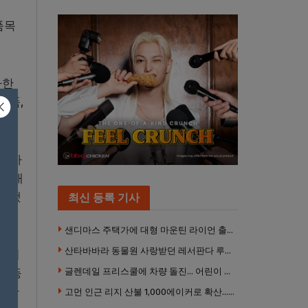
품목
하한
용품,
전 자
이 애
평가했
최신 등록 기사
샌디마스 주택가에 대형 마운틴 라이언 출몰… 당국 긴급 대응, 주민 접근 자제 당부
산타바바라 동물원 사랑받던 레서판다 루비 사망… 갓 태어난 새끼 2마리 잃은 지 수주 만
 정치
정 등
글렌데일 프리스쿨에 차량 돌진… 어린이 8명 경상
부 관
고먼 인근 리지 산불 1,000에이커로 확산… 5번 프리웨이 양방향 전면 폐쇄