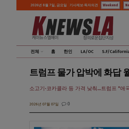
2026년 8월 7일, 금요일
기사제보·독자의견
Weekend
N
전체
홈
한인
LA/OC
S.F/Californi
트럼프 물가 압박에 화답 
소고기·코카콜라 등 가격 낮춰…트럼프 "애국
0
2026년 07월 07일