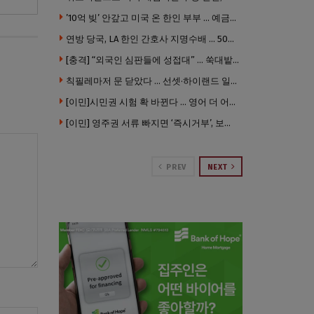
’10억 빚’ 안갚고 미국 온 한인 부부 … 예금보험공사, 미국서 소송
연방 당국, LA 한인 간호사 지명수배 … 500만 달러 메디캐어 사기, 선고 직전 한국 도주
[충격] “외국인 심판들에 성접대” … 쑥대밭된 축협 어디까지 추락하나
칙필레마저 문 닫았다 … 선셋·하이랜드 일대 ‘황량한 거리’로
[이민]시민권 시험 확 바뀐다 … 영어 더 어렵게, 민간시험 도입 추진
[이민] 영주권 서류 빠지면 ‘즉시거부’, 보완기회 없다 … 이민심사 8월부터 확 바뀐다
PREV
NEXT