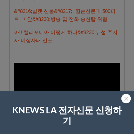
&#8216;밥캣 산불&#8217;, 윌슨천문대 500피
트 코 앞&#8230;방송 및 전화 송신탑 위협
아!! 캘리포니아 어떻게 하나&#8230;뉴섬 주지
사 비상사태 선포
KNEWS LA 전자신문 신청하
기