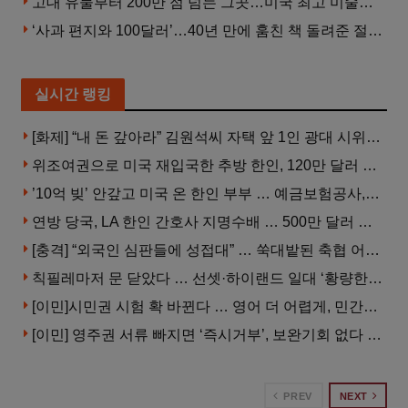
고대 유물부터 200만 점 넘는 그곳…미국 최고 미술관은?
‘사과 편지와 100달러’…40년 만에 훔친 책 돌려준 절도범
실시간 랭킹
[화제] “내 돈 갚아라” 김원석씨 자택 앞 1인 광대 시위 … 한인 투자사, “108만 달러 못받아”
위조여권으로 미국 재입국한 추방 한인, 120만 달러 은행 사기 행각
’10억 빚’ 안갚고 미국 온 한인 부부 … 예금보험공사, 미국서 소송
연방 당국, LA 한인 간호사 지명수배 … 500만 달러 메디캐어 사기, 선고 직전 한국 도주
[충격] “외국인 심판들에 성접대” … 쑥대밭된 축협 어디까지 추락하나
칙필레마저 문 닫았다 … 선셋·하이랜드 일대 ‘황량한 거리’로
[이민]시민권 시험 확 바뀐다 … 영어 더 어렵게, 민간시험 도입 추진
[이민] 영주권 서류 빠지면 ‘즉시거부’, 보완기회 없다 … 이민심사 8월부터 확 바뀐다
PREV
NEXT