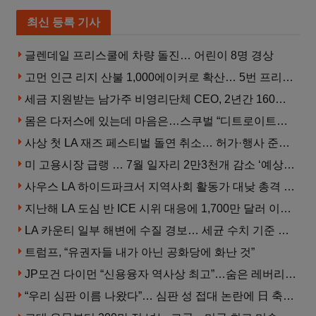
최신 등록 기사
글렌데일 프리스쿨에 차량 돌진… 어린이 8명 경상
고먼 인근 리지 산불 1,000에이커로 확산… 5번 프리웨이 양방향 전면 폐쇄
세금 지원받는 남가주 비영리단체 CEO, 2년간 160만 달러 이상 받아… 미사용 휴가수당만 수십만 달러
몸은 다저스에 있는데 마음은…스쿠벌 “디트로이트로 돌아가고파”
사상 첫 LA 재즈 페스티벌 돌연 취소… 허가·행사 준비 문제로 일정 변경
미 고용시장 급랭 … 7월 일자리 2만3천개 감소 ‘예상 밖 쇼크’
사우스 LA 하이드파크서 지역사회 활동가 대낮 총격 사망… 용의자 도주
지난해 LA 도심 반 ICE 시위 대응에 1,700만 달러 이상 지출… LAPD, 대규모 시위 대비 강화 필요
LA 카운티 일부 해변에 수질 경보… 세균 수치 기준 초과, 입수 자제 당부
트럼프, “유권자들 내가 아닌 공화당에 화난 것”
JP모건 다이먼 “신용융자 역사상 최고”…숨은 레버리지 경고
“우리 심판 이름 나왔다”… 심판 성 접대 논란에 日 축구계 발칵