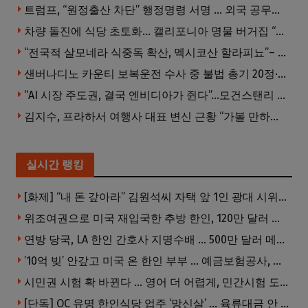
트럼프, “원정출산 차단” 행정명령 서명 … 외국 공무원 자녀도 시민권 안준다
차량 돌진에 식당 초토화… 캘리포니아 명물 버거집 “다시 일어설 수 있도록 도와주세요”
“전국적 살모네라 식중독 확산, 멕시코산 할라피뇨”– CDC
샌버나디노 카운티 보복운전 수사 중 불법 총기 20정·탄약 2만 발 압수
“AI 시장 주도권, 결국 엔비디아가 쥔다”…모건스탠리 장담
김지수, 프라하서 여행사 대표 변신 근황 “가볼 만하니…”
실시간 랭킹
[화제] “내 돈 갚아라” 김원석씨 자택 앞 1인 광대 시위 … 한인 투자사, “108만 달러 못받아”
위조여권으로 미국 재입국한 추방 한인, 120만 달러 은행 사기 행각
연방 당국, LA 한인 간호사 지명수배 … 500만 달러 메디캐어 사기, 선고 직전 한국 도주
’10억 빚’ 안갚고 미국 온 한인 부부 … 예금보험공사, 미국서 소송
시민권 시험 확 바뀐다 … 영어 더 어렵게, 민간시험 도입 추진
[단독] OC 유명 한인식당 업주 ‘망신살’ … 육류대금 안 갚자 식당서 공개추심