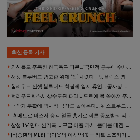
최신 등록 기사
외신들도 주목한 한국축구 파문…”국민적 공분에 수사 재개”
선셋 블루버드 광고판 위에 ‘집’ 차렸다… 넷플릭스 영화 홍보 이색 퍼포먼스
헐리우드 선셋 블루버드 칙필레 임시 휴업… 공사장 담장은 낙서로 뒤덮여
헐리우드힐스서 상수도관 파열… 도로에 물 쏟아져 주민 약 100명 피해
극장가 부활에 역사적 극장도 돌아온다… 웨스트우드 ‘브루인 극장’ 10월 재개장 추진
LA 메트로 버스서 승객 얼굴 흉기로 찌른 증오범죄 피고인, 종신형에 징역 7년 추가 선고
삼성 144만대 신기록 … 구글·애플 가세 ‘폴더블 대전’ 열린다
[석승환의 MLB] 덕아웃의 아시안(1) — 커트 스즈키가 우리에게 묻는 것