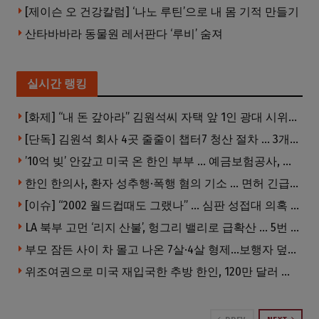
[제이슨 오 건강칼럼] ‘나노 루틴’으로 내 몸 기적 만들기
산타바바라 동물원 레서판다 ‘루비’ 숨져
실시간 랭킹
[화제] “내 돈 갚아라” 김원석씨 자택 앞 1인 광대 시위 … 한인 투자사, “108만 달러 못받아”
[단독] 김원석 회사 4곳 줄줄이 챕터7 청산 절차 … 3개 법인 같은 날 동시 파산 신청
’10억 빚’ 안갚고 미국 온 한인 부부 … 예금보험공사, 미국서 소송
한인 한의사, 환자 성추행·폭행 혐의 기소 … 면허 긴급정지
[이슈] “2002 월드컵때도 그랬나” … 심판 성접대 의혹 해외로 일파만파, 4강 신화까지 불똥
LA 북부 고먼 ‘리지 산불’, 헝그리 밸리로 급확산 … 5번 Fwy 양방향 전면 폐쇄
부모 잠든 사이 차 몰고 나온 7살·4살 형제…보행자 덮쳐 중태
위조여권으로 미국 재입국한 추방 한인, 120만 달러 은행 사기 행각