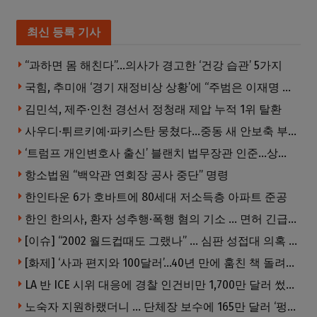
최신 등록 기사
“과하면 몸 해친다”…의사가 경고한 ‘건강 습관’ 5가지
국힘, 추미애 ‘경기 재정비상 상황’에 “주범은 이재명 전 지사”
김민석, 제주·인천 경선서 정청래 제압 누적 1위 탈환
사우디·튀르키예·파키스탄 뭉쳤다…중동 새 안보축 부상하나
‘트럼프 개인변호사 출신’ 블랜치 법무장관 인준…상원 50대49 가결
항소법원 “백악관 연회장 공사 중단” 명령
한인타운 6가 호바트에 80세대 저소득층 아파트 준공
한인 한의사, 환자 성추행·폭행 혐의 기소 … 면허 긴급정지
[이슈] “2002 월드컵때도 그랬나” … 심판 성접대 의혹 해외로 일파만파, 4강 신화까지 불똥
[화제] ‘사과 편지와 100달러’…40년 만에 훔친 책 돌려준 절도범
LA 반 ICE 시위 대응에 경찰 인건비만 1,700만 달러 썼다.
노숙자 지원하랬더니 … 단체장 보수에 165만 달러 ‘펑펑’