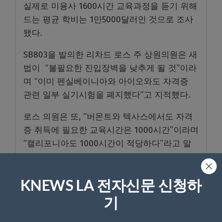
실제로 미용사 1600시간 교육과정을 듣기 위해
드는 평균 학비는 1만5000달러인 것으로 조사
됐다.
SB803을 발의한 리차드 로스 주 상원의원은 새
법이 “불필요한 진입장벽을 낮추게 될 것”이라
며 “이미 펜실베이니아와 아이오와도 자격증
관련 일부 실기시험을 폐지했다”고 지적했다.
로스 의원은 또, “버몬트와 텍사스에서도 자격
증 취득에 필요한 교육시간은 1000시간”이라며
“캘리포니아도 1000시간이 적당하다”라고 말
했다.
대신
소독 및 위생 교육 시간은 20시간에서 100
KNEWS LA 전자신문 신청하
시간으로 5배 늘었다.
기