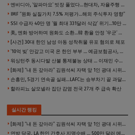
엔비디아, ‘알파마요’ 빗장 풀었다…현대차, 자율주행 속도내나
IMF “원화 실질가치 7.5% 저평가…해외 주식투자 영향”
SSI 수급자 40만 명 ‘월 최대 331달러 삭감’ 위기…10만 명은 수급자격 상실
美, 엔화 방어하며 원화도 소환…韓 환율 안정 ‘우군’ 되나
[사건] 30대 한인 남성 아동 성착취물 유포 혐의로 체포
’10억 빚’ 안갚고 미국 온 한인 부부 … 예금보험공사, 미국서 소송
워싱턴주 동시다발 산불 통제불능 상태 … 이재민 수십만명
[화제] “내 돈 갚아라” 김원석씨 자택 앞 1인 광대 시위 … 한인 투자사, “108만 달러 못받아”
손흥민, 5경기 연속골 실패…LAFC는 승부차기 끝 과달라하라 격파
할라피뇨 살모넬라 집단 감염 전국 27개 주 급속 확산
실시간 랭킹
[화제] “내 돈 갚아라” 김원석씨 자택 앞 1인 광대 시위 … 한인 투자사, “108만 달러 못받아”
연방 당국, LA 한인 간호사 지명수배 … 500만 달러 메디캐어 사기, 선고 직전 한국 도주