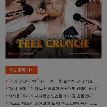
최신 등록 기사
“게임 끝났다” vs “내가 과반”…鄭·金 박빙 전대 서로 우위 주장
“육사 탓에 쿠데타?…尹 졸업한 서울대도 없애야 하나”
허지웅 “우리가 지지했던 인간들이 이 꼴 만들었다”
머스크 “메모리 생산 20% 늘 때 수요 200% 증가” … 반도체 매출 1조달러 눈 앞