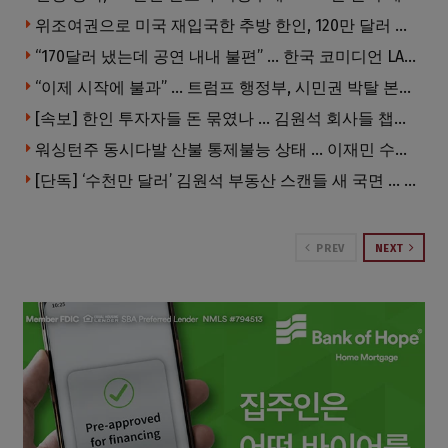
위조여권으로 미국 재입국한 추방 한인, 120만 달러 은행 사기 행각
“170달러 냈는데 공연 내내 불편” … 한국 코미디언 LA공연, 음향 불량에 외모 비하 개그 논란
“이제 시작에 불과” … 트럼프 행정부, 시민권 박탈 본격화
[속보] 한인 투자자들 돈 묶였나 … 김원석 회사들 챕터7 강제파산·자진파산 잇따라 신청
워싱턴주 동시다발 산불 통제불능 상태 … 이재민 수십만명
[단독] ‘수천만 달러’ 김원석 부동산 스캔들 새 국면 … 한인 투자자들 소송 잇따라 ‘디폴트’ 절차
PREV
NEXT