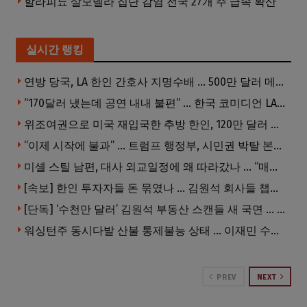
할라피뇨 살모넬라 집단 감염 전국 27개 주 급속 확산
실시간 랭킹
연방 당국, LA 한인 간호사 지명수배 … 500만 달러 메디캐어 사기, 선고 직전 한국 도주
“170달러 냈는데 공연 내내 불편” … 한국 코미디언 LA공연, 음향 불량에 외모 비하 개그 논란
위조여권으로 미국 재입국한 추방 한인, 120만 달러 은행 사기 행각
“이제 시작에 불과” … 트럼프 행정부, 시민권 박탈 본격화
미셸 스틸 남편, 대사 외교일정에 왜 따라갔나 … “매우 이례적”
[속보] 한인 투자자들 돈 묶였나 … 김원석 회사들 챕터7 강제파산·자진파산 잇따라 신청
[단독] ‘수천만 달러’ 김원석 부동산 스캔들 새 국면 … 한인 투자자들 소송 잇따라 ‘디폴트’ 절차
워싱턴주 동시다발 산불 통제불능 상태 … 이재민 수십만명
PREV
NEXT