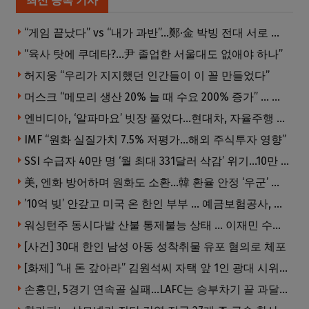
최신 등록 기사
“게임 끝났다” vs “내가 과반”…鄭·金 박빙 전대 서로 우위 주장
“육사 탓에 쿠데타?…尹 졸업한 서울대도 없애야 하나”
허지웅 “우리가 지지했던 인간들이 이 꼴 만들었다”
머스크 “메모리 생산 20% 늘 때 수요 200% 증가” … 반도체 매출 1조달러 눈 앞
엔비디아, ‘알파마요’ 빗장 풀었다…현대차, 자율주행 속도내나
IMF “원화 실질가치 7.5% 저평가…해외 주식투자 영향”
SSI 수급자 40만 명 ‘월 최대 331달러 삭감’ 위기…10만 명은 수급자격 상실
美, 엔화 방어하며 원화도 소환…韓 환율 안정 ‘우군’ 되나
’10억 빚’ 안갚고 미국 온 한인 부부 … 예금보험공사, 미국서 소송
워싱턴주 동시다발 산불 통제불능 상태 … 이재민 수십만명
[사건] 30대 한인 남성 아동 성착취물 유포 혐의로 체포
[화제] “내 돈 갚아라” 김원석씨 자택 앞 1인 광대 시위 … 한인 투자사, “108만 달러 못받아”
손흥민, 5경기 연속골 실패…LAFC는 승부차기 끝 과달라하라 격파