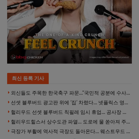
최신 등록 기사
외신들도 주목한 한국축구 파문…”국민적 공분에 수사 재개”
선셋 블루버드 광고판 위에 ‘집’ 차렸다… 넷플릭스 영화 홍보 이색 퍼포먼스
헐리우드 선셋 블루버드 칙필레 임시 휴업… 공사장 담장은 낙서로 뒤덮여
헐리우드힐스서 상수도관 파열… 도로에 물 쏟아져 주민 약 100명 피해
극장가 부활에 역사적 극장도 돌아온다… 웨스트우드 ‘브루인 극장’ 10월 재개장 추진