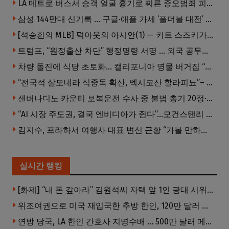
LA 메트로 버스서 승객 얼굴 흉기로 찌른 증오범죄 피고인, 종신형에 징역 7년 추가 선고
삼성 144만대 신기록 … 구글·애플 가세 ‘폴더블 대전’ 열린다
[석승환의 MLB] 덕아웃의 아시안(1) — 커트 스즈키가 우리에게 묻는 것
트럼프, “원정출산 차단” 행정명령 서명 … 외국 공무원 자녀도 시민권 안준다
차량 돌진에 식당 초토화… 캘리포니아 명물 버거집 “다시 일어설 수 있도록 도와주세요”
“전국적 살모네라 식중독 확산, 멕시코산 할라피뇨”– CDC
샌버나디노 카운티 보복운전 수사 중 불법 총기 20정·탄약 2만 발 압수
“AI 시장 주도권, 결국 엔비디아가 쥔다”…모건스탠리 장담
김지수, 프라하서 여행사 대표 변신 근황 “가볼 만하니…”
실시간 랭킹
[화제] “내 돈 갚아라” 김원석씨 자택 앞 1인 광대 시위 … 한인 투자사, “108만 달러 못받아”
위조여권으로 미국 재입국한 추방 한인, 120만 달러 은행 사기 행각
연방 당국, LA 한인 간호사 지명수배 … 500만 달러 메디캐어 사기, 선고 직전 한국 도주