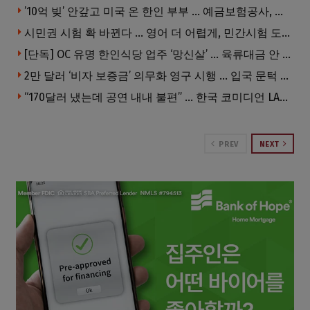
’10억 빚’ 안갚고 미국 온 한인 부부 … 예금보험공사, 미국서 소송
시민권 시험 확 바뀐다 … 영어 더 어렵게, 민간시험 도입 추진
[단독] OC 유명 한인식당 업주 ‘망신살’ … 육류대금 안 갚자 식당서 공개추심
2만 달러 ‘비자 보증금’ 의무화 영구 시행 … 입국 문턱 더 높아진다.
“170달러 냈는데 공연 내내 불편” … 한국 코미디언 LA공연, 음향 불량에 외모 비하 개그 논란
PREV
NEXT