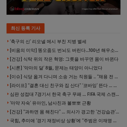
최신 등록 기사
‘축구의 신’ 리오넬 메시 부친 지병 별세
[비움의 미악] 똥오줌도 번뇌도 버린다…100년 해우소의 철학
[건강] 식탁 위의 작은 혁명: 그릇을 바꾸면 몸이 바뀐다
[시론] ‘악마의 달’ 8월, 문제는 태양이 아니었다
[이슈] 식당 옮겨 다니며 소송 거는 직원들 .. “채용 전 반드시 확인해야”
[라이프] “결혼 대신 친구와 집 산다” ‘코바잉’ 뜬다 … 내 집 마련 공식 바뀌었다
심판 성접대 7경기서 한국 축구 무패 … FIFA 국제 스캔들 번지나
‘마약 자숙’ 유아인, 남사친과 볼뽀뽀 근황
[건강] “과하면 몸 해친다” … 의사가 경고한 ‘건강습관’ 5가지
국힘, 추미애 ‘경기 재정비상 상황’에 “주범은 이재명 전 지사”