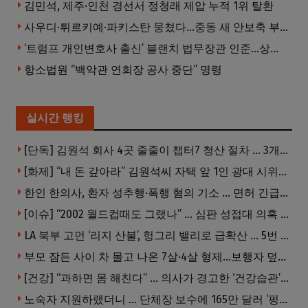
김민석, 제주·인천 경선서 정청래 제압 누적 1위 탈환
사우디·튀르키예·파키스탄 뭉쳤다…중동 새 안보축 부상하나
‘트럼프 개인변호사 출신’ 블랜치 법무장관 인준…상원 50대49 가결
항소법원 “백악관 연회장 공사 중단” 명령
실시간 랭킹
[단독] 김원석 회사 4곳 줄줄이 챕터7 청산 절차 … 3개 법인 같은 날 동시 파산 신청
[화제] “내 돈 갚아라” 김원석씨 자택 앞 1인 광대 시위 … 한인 투자사, “108만 달러 못받아”
한인 한의사, 환자 성추행·폭행 혐의 기소 … 면허 긴급정지
[이슈] “2002 월드컵때도 그랬나” … 심판 성접대 의혹 해외로 일파만파, 4강 신화까지 불똥
LA 북부 고먼 ‘리지 산불’, 헝그리 밸리로 급확산 … 5번 Fwy 양방향 전면 폐쇄
부모 잠든 사이 차 몰고 나온 7살·4살 형제…보행자 덮쳐 중태
[건강] “과하면 몸 해친다” … 의사가 경고한 ‘건강습관’ 5가지
노숙자 지원하랬더니 … 단체장 보수에 165만 달러 ‘펑펑’