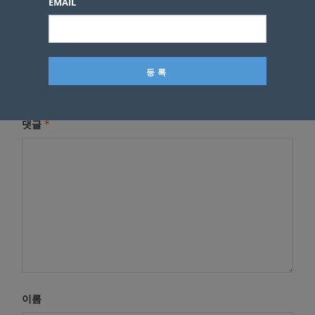
EMAIL
답글 남기기
*
이메일 주소는 공개되지 않습니다.
필수 필드는
로 표시됩니
다
*
댓글
이름