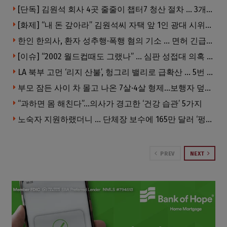
[단독] 김원석 회사 4곳 줄줄이 챕터7 청산 절차 … 3개 법인 같은 날 동시 파산 신청
[화제] “내 돈 갚아라” 김원석씨 자택 앞 1인 광대 시위 … 한인 투자사, “108만 달러 못받아”
한인 한의사, 환자 성추행·폭행 혐의 기소 … 면허 긴급정지
[이슈] “2002 월드컵때도 그랬나” … 심판 성접대 의혹 해외로 일파만파, 4강 신화까지 불똥
LA 북부 고먼 ‘리지 산불’, 헝그리 밸리로 급확산 … 5번 Fwy 양방향 전면 폐쇄
부모 잠든 사이 차 몰고 나온 7살·4살 형제…보행자 덮쳐 중태
“과하면 몸 해친다”…의사가 경고한 ‘건강 습관’ 5가지
노숙자 지원하랬더니 … 단체장 보수에 165만 달러 ‘펑펑’
PREV
NEXT