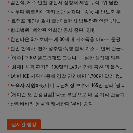
김민석, 제주·인천 경선서 정청래 제압 누적 1위 탈환
사우디·튀르키예·파키스탄 뭉쳤다…중동 새 안보축 부상하나
‘트럼프 개인변호사 출신’ 블랜치 법무장관 인준…상원 50대49 가결
항소법원 “백악관 연회장 공사 중단” 명령
한인타운 6가 호바트에 80세대 저소득층 아파트 준공
한인 한의사, 환자 성추행·폭행 혐의 기소 … 면허 긴급정지
[이슈] “2002 월드컵때도 그랬나” … 심판 성접대 의혹 해외로 일파만파, 4강 신화까지 불똥
[화제] ‘사과 편지와 100달러’…40년 만에 훔친 책 돌려준 절도범
LA 반 ICE 시위 대응에 경찰 인건비만 1,700만 달러 썼다.
노숙자 지원하랬더니 … 단체장 보수에 165만 달러 ‘펑펑’
[제이슨 오 건강칼럼] ‘나노 루틴’으로 내 몸 기적 만들기
산타바바라 동물원 레서판다 ‘루비’ 숨져
실시간 랭킹