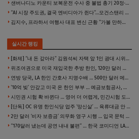
샌버나디노 카운티 보복운전 수사 중 불법 총기 20정·탄약 2만 발 압수
“AI 시장 주도권, 결국 엔비디아가 쥔다”…모건스탠리 장담
김지수, 프라하서 여행사 대표 변신 근황 “가볼 만하니…”
실시간 랭킹
[화제] “내 돈 갚아라” 김원석씨 자택 앞 1인 광대 시위 … 한인 투자사, “108만 달러 못받아”
위조여권으로 미국 재입국한 추방 한인, 120만 달러 은행 사기 행각
연방 당국, LA 한인 간호사 지명수배 … 500만 달러 메디캐어 사기, 선고 직전 한국 도주
’10억 빚’ 안갚고 미국 온 한인 부부 … 예금보험공사, 미국서 소송
시민권 시험 확 바뀐다 … 영어 더 어렵게, 민간시험 도입 추진
[단독] OC 유명 한인식당 업주 ‘망신살’ … 육류대금 안 갚자 식당서 공개추심
2만 달러 ‘비자 보증금’ 의무화 영구 시행 … 입국 문턱 더 높아진다.
“170달러 냈는데 공연 내내 불편” … 한국 코미디언 LA공연, 음향 불량에 외모 비하 개그 논란