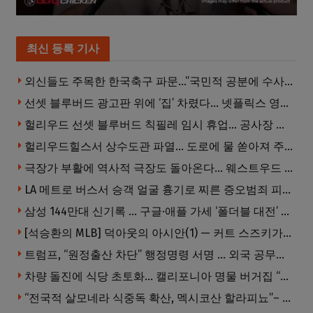
최신 등록 기사
외신들도 주목한 한국축구 파문…”국민적 공분에 수사 재개”
선셋 블루버드 광고판 위에 ‘집’ 차렸다… 넷플릭스 영화 홍보 이색 퍼포먼스
헐리우드 선셋 블루버드 칙필레 임시 휴업… 공사장 담장은 낙서로 뒤덮여
헐리우드힐스서 상수도관 파열… 도로에 물 쏟아져 주민 약 100명 피해
극장가 부활에 역사적 극장도 돌아온다… 웨스트우드 ‘브루인 극장’ 10월 재개장 추진
LA 메트로 버스서 승객 얼굴 흉기로 찌른 증오범죄 피고인, 종신형에 징역 7년 추가 선고
삼성 144만대 신기록 … 구글·애플 가세 ‘폴더블 대전’ 열린다
[석승환의 MLB] 덕아웃의 아시안(1) — 커트 스즈키가 우리에게 묻는 것
트럼프, “원정출산 차단” 행정명령 서명 … 외국 공무원 자녀도 시민권 안준다
차량 돌진에 식당 초토화… 캘리포니아 명물 버거집 “다시 일어설 수 있도록 도와주세요”
“전국적 살모네라 식중독 확산, 멕시코산 할라피뇨”– CDC