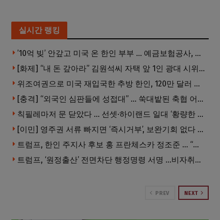
실시간 랭킹
’10억 빚’ 안갚고 미국 온 한인 부부 … 예금보험공사, 미국서 소송
[화제] “내 돈 갚아라” 김원석씨 자택 앞 1인 광대 시위 … 한인 투자사, “108만 달러 못받아”
위조여권으로 미국 재입국한 추방 한인, 120만 달러 은행 사기 행각
[충격] “외국인 심판들에 성접대” … 쑥대밭된 축협 어디까지 추락하나
칙필레마저 문 닫았다 … 선셋·하이랜드 일대 ‘황량한 거리’로
[이민] 영주권 서류 빠지면 ‘즉시거부’, 보완기회 없다 … 이민심사 8월부터 확 바뀐다
트럼프, 한인 주지사 후보 홍 프란체스카 정조준 … “미치광이다”
트럼프, ‘원정출산’ 전면차단 행정명령 서명 …비자취소·입국금지·추방까지
PREV
NEXT