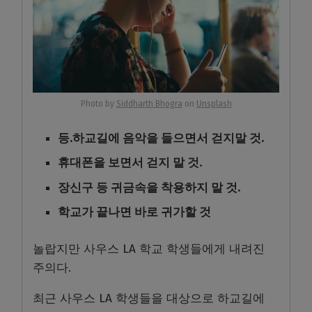
Photo by
Siddharth Bhogra
on
Unsplash
등.하교길에 음악을 들으면서 걷지말 것.
휴대폰을 보면서 걷지 말 것.
장신구 등 귀금속을 착용하지 말 것.
학교가 끝나면 바로 귀가할 것
놀랍지만 사우스 LA 학교 학생들에게 내려진
주의다.
최근 사우스 LA 학생들을 대상으로 하교길에