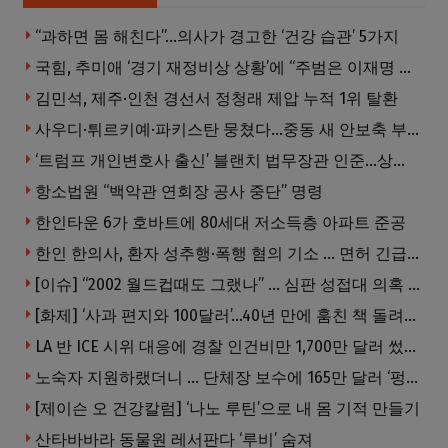
“과하면 몸 해친다”…의사가 경고한 ‘건강 습관’ 5가지
국힘, 추미애 ‘경기 재정비상 상황’에 “주범은 이재명 전 지사”
김민석, 제주·인천 경선서 정청래 제압 누적 1위 탈환
사우디·튀르키예·파키스탄 뭉쳤다…중동 새 안보축 부상하나
‘트럼프 개인변호사 출신’ 블랜치 법무장관 인준…상원 50대49 가결
항소법원 “백악관 연회장 공사 중단” 명령
한인타운 6가 호바트에 80세대 저소득층 아파트 준공
한인 한의사, 환자 성추행·폭행 혐의 기소 … 면허 긴급정지
[이슈] “2002 월드컵때도 그랬나” … 심판 성접대 의혹 해외로 일파만파, 4강 신화까지 불똥
[화제] ‘사과 편지와 100달러’…40년 만에 훔친 책 돌려준 절도범
LA 반 ICE 시위 대응에 경찰 인건비만 1,700만 달러 썼다.
노숙자 지원하랬더니 … 단체장 보수에 165만 달러 ‘펑펑’
[제이슨 오 건강칼럼] ‘나노 루틴’으로 내 몸 기적 만들기
산타바바라 동물원 레서판다 ‘루비’ 숨져