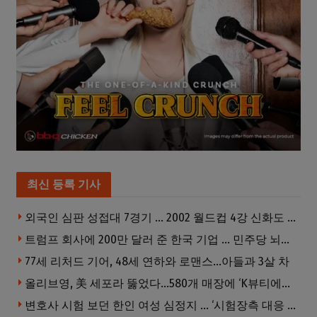
최신 등록 기사
외국인 심판 성접대 7경기 … 2002 월드컵 4강 신화도 흔들
트럼프 회사에 200만 달러 준 한국 기업 … 민주당 뇌물의혹 조사
77세 리처드 기어, 48세 연하와 로맨스…아들과 3살 차
올리브영, 美 세포라 뚫었다…580개 매장에 ‘K뷰티에딧’ 론칭
변호사 시험 보던 한인 여성 심정지 … ‘시험장측 대응 부적절’ 소송