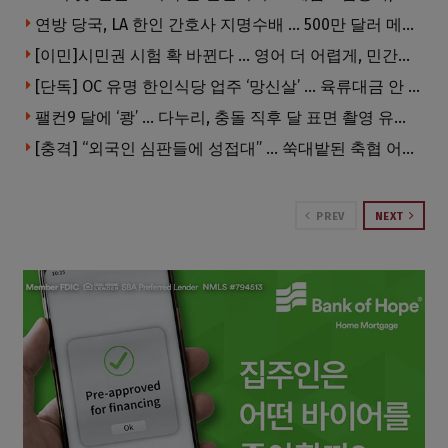
연방 당국, LA 한인 간호사 지명수배 … 500만 달러 메디캐어 사기, 선고 직전 한국 도주
[이민]시민권 시험 확 바뀐다 … 영어 더 어렵게, 민간시험 도입 추진
[단독] OC 유명 한인식당 업주 ‘망신살’ … 육류대금 안 갚자 식당서 공개추심
팰컨9 달에 ‘쾅’ … 다누리, 충돌 직후 달 표면 촬영 유일 탐사선
[충격] “외국인 심판들에 성접대” … 쑥대밭된 축협 어디까지 추락하나
PREV
NEXT