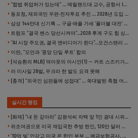
“합법 취업허가 있는데” … 메릴랜드대 교수, 공항서 ICE에 체포, 구금 중
동포청, 재외국민 우편·전자투표 추진 … 2028년 도입 목표
삼성 144만대 신기록 … 구글·애플 가세 ‘폴더블 대전’ 열린다
트럼프 “결국 밴스 당선시켜야”…2028 후계 구도 힘 싣나
“AI 시장 주도권, 결국 엔비디아가 쥔다”…모건스탠리 장담
이란, “오만과 ‘중앙 단일 루트’ 합의
[석승환의 MLB] 덕아웃의 아시안(1) — 커트 스즈키가 우리에게 묻는 것
러 미사일 28발, 우크라 한 발도 요격 못해
[충격] “외국인 심판들에 성접대” … 쑥대밭된 축협 어디까지 추락하나
실시간 랭킹
[화제] “내 돈 갚아라” 김원석씨 자택 앞 1인 광대 시위 … 한인 투자사, “108만 달러 못받아”
위조여권으로 미국 재입국한 추방 한인, 120만 달러 은행 사기 행각
’10억 빚’ 안갚고 미국 온 한인 부부 … 예금보험공사, 미국서 소송