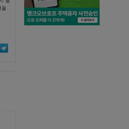
시 날
력을