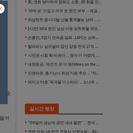
돌아
美, 엔화 방어하며 원화도 소환…韓 환율 안정 ‘우군’ 되나
’10억 빚’ 안갚고 미국 온 한인 부부 … 예금보험공사, 미국서 소송
워싱턴주 동시다발 산불 통제불능 상태 … 이재민 수십만명
가량
[사건] 30대 한인 남성 아동 성착취물 유포 혐의로 체포
손흥민, 5경기 연속골 실패…LAFC는 승부차기 끝 과달라하라 격파
할라피뇨 살모넬라 집단 감염 전국 27개 주 급속 확산
 더
시민권 시험 확 바뀐다 … 영어 더 어렵게, 민간시험 도입 추진
대한항공, ‘와인즈 온 더 윙(Wines on the Wing) 2026’ 5개 부문 수상
인앤아웃, 총기난사 희생 직원 추모 … “자신의 매장 운영이 꿈이었다”
엔진
레이크 타호 ‘독극물 미스터리’ … 소나무 연쇄테러, 범인 오리무중
영한
가 솟
실시간 랭킹
기울어
“170달러 냈는데 공연 내내 불편” … 한국 코미디언 LA공연, 음향 불량에 외모 비하 개그 논란
연방 당국, LA 한인 간호사 지명수배 … 500만 달러 메디캐어 사기, 선고 직전 한국 도주