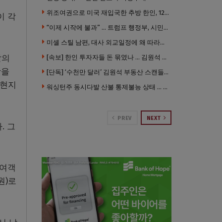
위조여권으로 미국 재입국한 추방 한인, 120만 달러 은행 사기 행각
이 각
“이제 시작에 불과” … 트럼프 행정부, 시민권 박탈 본격화
미셸 스틸 남편, 대사 외교일정에 왜 따라갔나 … “매우 이례적”
팔의
[속보] 한인 투자자들 돈 묶였나 … 김원석 회사들 챕터7 강제파산·자진파산 잇따라 신청
항을
[단독] ‘수천만 달러’ 김원석 부동산 스캔들 새 국면 … 한인 투자자들 소송 잇따라 ‘디폴트’ 절차
 현지
워싱턴주 동시다발 산불 통제불능 상태 … 이재민 수십만명
PREV
NEXT
. 그
 여객
원)로