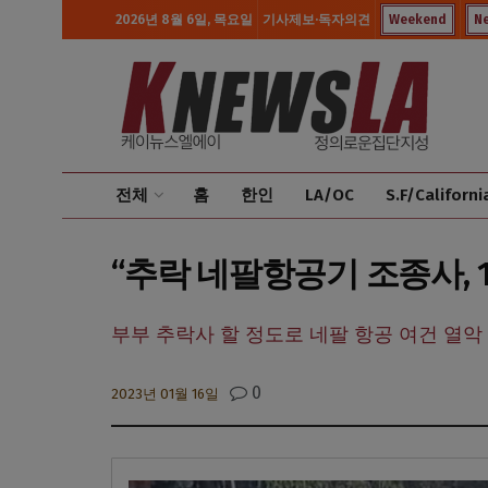
2026년 8월 6일, 목요일
기사제보·독자의견
Weekend
N
전체
홈
한인
LA/OC
S.F/Californi
“추락 네팔항공기 조종사, 
부부 추락사 할 정도로 네팔 항공 여건 열악
0
2023년 01월 16일