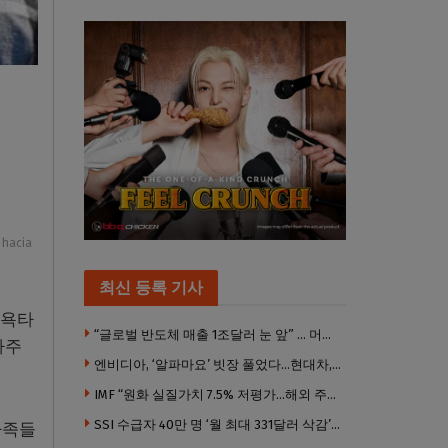
 hacia
최신 등록 기사
뉴욕타
“글로벌 반도체 매출 1조달러 눈 앞” … 머스크 “생산 20% 늘 때 수요 200% 증가”
자주
엔비디아, ‘알파마요’ 빗장 풀었다…현대차, 자율주행 속도내나
IMF “원화 실질가치 7.5% 저평가…해외 주식투자 영향”
SSI 수급자 40만 명 ‘월 최대 331달러 삭감’ 위기…10만 명은 수급자격 상실
가족들