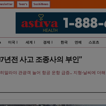
ewsletter
Teen's
SushiNews
a
미국Ⅰ
세계Ⅰ
경제Ⅰ
한국
연예
스포츠
17년전 사고 조종사의 부인”
 히말라야 관광객 늘어 항공 운항 급증.. 지형·날씨에 더해