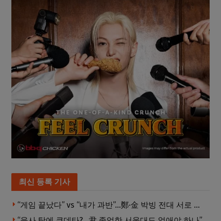
최신 등록 기사
“게임 끝났다” vs “내가 과반”…鄭·金 박빙 전대 서로 우위 주장
“육사 탓에 쿠데타?…尹 졸업한 서울대도 없애야 하나”