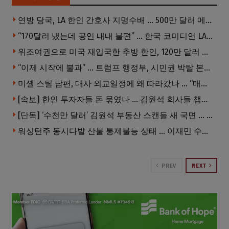
연방 당국, LA 한인 간호사 지명수배 … 500만 달러 메디캐어 사기, 선고 직전 한국 도주
“170달러 냈는데 공연 내내 불편” … 한국 코미디언 LA공연, 음향 불량에 외모 비하 개그 논란
위조여권으로 미국 재입국한 추방 한인, 120만 달러 은행 사기 행각
“이제 시작에 불과” … 트럼프 행정부, 시민권 박탈 본격화
미셸 스틸 남편, 대사 외교일정에 왜 따라갔나 … “매우 이례적”
[속보] 한인 투자자들 돈 묶였나 … 김원석 회사들 챕터7 강제파산·자진파산 잇따라 신청
[단독] ‘수천만 달러’ 김원석 부동산 스캔들 새 국면 … 한인 투자자들 소송 잇따라 ‘디폴트’ 절차
워싱턴주 동시다발 산불 통제불능 상태 … 이재민 수십만명
PREV
NEXT