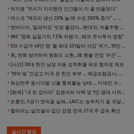
허지웅 “우리가 지지했던 인간들이 이 꼴 만들었다”
머스크 “메모리 생산 20% 늘 때 수요 200% 증가” … 반도체 매출 1조달러 눈 앞
엔비디아, ‘알파마요’ 빗장 풀었다…현대차, 자율주행 속도내나
IMF “원화 실질가치 7.5% 저평가…해외 주식투자 영향”
SSI 수급자 40만 명 ‘월 최대 331달러 삭감’ 위기…10만 명은 수급자격 상실
美, 엔화 방어하며 원화도 소환…韓 환율 안정 ‘우군’ 되나
[사건] 30대 한인 남성 아동 성착취물 유포 혐의로 체포
’10억 빚’ 안갚고 미국 온 한인 부부 … 예금보험공사, 미국서 소송
워싱턴주 동시다발 산불 통제불능 상태 … 이재민 수십만명
[화제] “내 돈 갚아라” 김원석씨 자택 앞 1인 광대 시위 … 한인 투자사, “108만 달러 못받아”
손흥민, 5경기 연속골 실패…LAFC는 승부차기 끝 과달라하라 격파
할라피뇨 살모넬라 집단 감염 전국 27개 주 급속 확산
실시간 랭킹