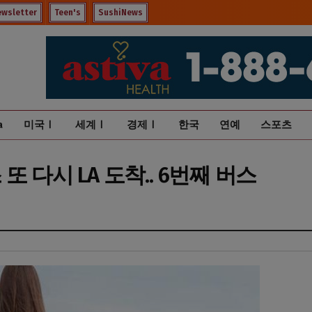
ewsletter
Teen's
SushiNews
a
미국Ⅰ
세계Ⅰ
경제Ⅰ
한국
연예
스포츠
 다시 LA 도착.. 6번째 버스