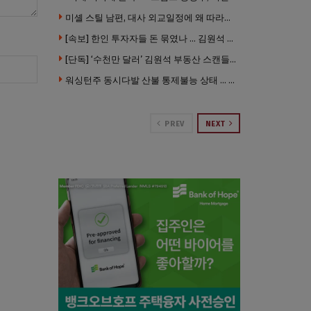
미셸 스틸 남편, 대사 외교일정에 왜 따라갔나 … “매우 이례적”
[속보] 한인 투자자들 돈 묶였나 … 김원석 회사들 챕터7 강제파산·자진파산 잇따라 신청
[단독] ‘수천만 달러’ 김원석 부동산 스캔들 새 국면 … 한인 투자자들 소송 잇따라 ‘디폴트’ 절차
워싱턴주 동시다발 산불 통제불능 상태 … 이재민 수십만명
PREV
NEXT