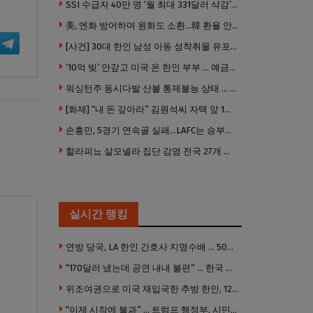
SSI 수급자 40만 명 ‘월 최대 331달러 삭감’ 위기…10만 명은 수급자격 상실
美, 엔화 방어하며 원화도 소환…韓 환율 안정 ‘우군’ 되나
[사건] 30대 한인 남성 아동 성착취물 유포 혐의로 체포
’10억 빚’ 안갚고 미국 온 한인 부부 … 예금보험공사, 미국서 소송
워싱턴주 동시다발 산불 통제불능 상태 … 이재민 수십만명
[화제] “내 돈 갚아라” 김원석씨 자택 앞 1인 광대 시위 … 한인 투자사, “108만 달러 못받아”
손흥민, 5경기 연속골 실패…LAFC는 승부차기 끝 과달라하라 격파
할라피뇨 살모넬라 집단 감염 전국 27개 주 급속 확산
실시간 랭킹
연방 당국, LA 한인 간호사 지명수배 … 500만 달러 메디캐어 사기, 선고 직전 한국 도주
“170달러 냈는데 공연 내내 불편” … 한국 코미디언 LA공연, 음향 불량에 외모 비하 개그 논란
위조여권으로 미국 재입국한 추방 한인, 120만 달러 은행 사기 행각
“이제 시작에 불과” … 트럼프 행정부, 시민권 박탈 본격화