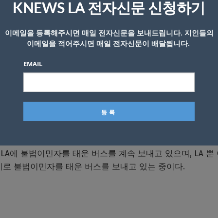
파악됐다
.
KNEWS LA 전자신문 신청하기
이로써
300
명에 육박하고 있다
.
이메일을 등록해주시면 매일 전자신문을 보내드립니다. 지인들의
이메일을 적어주시면 매일 전자신문이 배달됩니다.
LA
시정부는 불법이민자들을 태운 버스를 유니언 스테이션
EMAIL
13
명을 환영하며 한 교회로 이동시켰고 식사를 하며 건강검
있는 인권단체
CHIRLA
는
“
계속해서 이민자들을 보내고 있고
함께 하고 있다
”
고 밝혔다
.
LA
에 불법이민자를 태운 버스를 계속 보내고 있으며
, LA
뿐
시로 불법이민자를 태운 버스를 보내고 있는 중이다
.