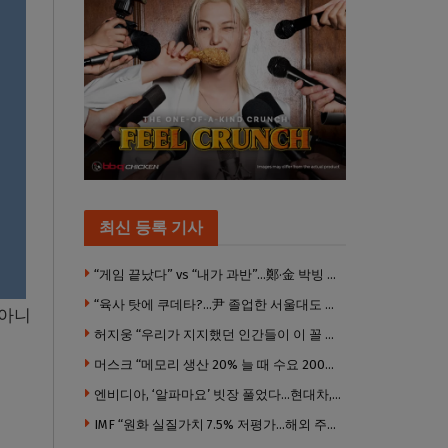
에서
진도
최신 등록 기사
 다
“게임 끝났다” vs “내가 과반”…鄭·金 박빙 전대 서로 우위 주장
“육사 탓에 쿠데타?…尹 졸업한 서울대도 없애야 하나”
 아니
허지웅 “우리가 지지했던 인간들이 이 꼴 만들었다”
머스크 “메모리 생산 20% 늘 때 수요 200% 증가” … 반도체 매출 1조달러 눈 앞
엔비디아, ‘알파마요’ 빗장 풀었다…현대차, 자율주행 속도내나
IMF “원화 실질가치 7.5% 저평가…해외 주식투자 영향”