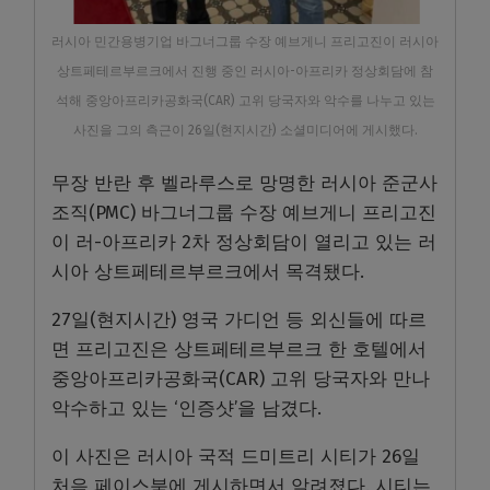
러시아 민간용병기업 바그너그룹 수장 예브게니 프리고진이 러시아
상트페테르부르크에서 진행 중인 러시아-아프리카 정상회담에 참
석해 중앙아프리카공화국(CAR) 고위 당국자와 악수를 나누고 있는
사진을 그의 측근이 26일(현지시간) 소셜미디어에 게시했다.
무장 반란 후 벨라루스로 망명한 러시아 준군사
조직(PMC) 바그너그룹 수장 예브게니 프리고진
이 러-아프리카 2차 정상회담이 열리고 있는 러
시아 상트페테르부르크에서 목격됐다.
27일(현지시간) 영국 가디언 등 외신들에 따르
면 프리고진은 상트페테르부르크 한 호텔에서
중앙아프리카공화국(CAR) 고위 당국자와 만나
악수하고 있는 ‘인증샷’을 남겼다.
이 사진은 러시아 국적 드미트리 시티가 26일
처음 페이스북에 게시하면서 알려졌다. 시티는