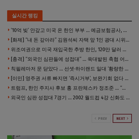
실시간 랭킹
’10억 빚’ 안갚고 미국 온 한인 부부 … 예금보험공사, 미국서 소송
[화제] “내 돈 갚아라” 김원석씨 자택 앞 1인 광대 시위 … 한인 투자사, “108만 달러 못받아”
위조여권으로 미국 재입국한 추방 한인, 120만 달러 은행 사기 행각
[충격] “외국인 심판들에 성접대” … 쑥대밭된 축협 어디까지 추락하나
칙필레마저 문 닫았다 … 선셋·하이랜드 일대 ‘황량한 거리’로
[이민] 영주권 서류 빠지면 ‘즉시거부’, 보완기회 없다 … 이민심사 8월부터 확 바뀐다
트럼프, 한인 주지사 후보 홍 프란체스카 정조준 … “미치광이다”
외국인 심판 성접대 7경기 … 2002 월드컵 4강 신화도 흔들
PREV
NEXT