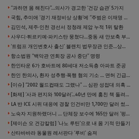
“과하면 몸 해친다”…의사가 경고한 ‘건강 습관’ 5가지
국힘, 추미애 ‘경기 재정비상 상황’에 “주범은 이재명 전 지사”
김민석, 제주·인천 경선서 정청래 제압 누적 1위 탈환
사우디·튀르키예·파키스탄 뭉쳤다…중동 새 안보축 부상하나
‘트럼프 개인변호사 출신’ 블랜치 법무장관 인준…상원 50대49 가결
항소법원 “백악관 연회장 공사 중단” 명령
한인타운 6가 호바트에 80세대 저소득층 아파트 준공
한인 한의사, 환자 성추행·폭행 혐의 기소 … 면허 긴급정지
[이슈] “2002 월드컵때도 그랬나” … 심판 성접대 의혹 해외로 일파만파, 4강 신화까지 불똥
[화제] ‘사과 편지와 100달러’…40년 만에 훔친 책 돌려준 절도범
LA 반 ICE 시위 대응에 경찰 인건비만 1,700만 달러 썼다.
노숙자 지원하랬더니 … 단체장 보수에 165만 달러 ‘펑펑’
[제이슨 오 건강칼럼] ‘나노 루틴’으로 내 몸 기적 만들기
산타바바라 동물원 레서판다 ‘루비’ 숨져