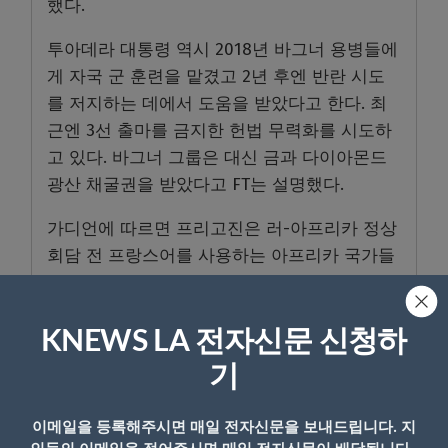
했다.
투아데라 대통령 역시 2018년 바그너 용병들에
게 자국 군 훈련을 맡겼고 2년 후엔 반란 시도
를 저지하는 데에서 도움을 받았다고 한다. 최
근엔 3선 출마를 금지한 헌법 무력화를 시도하
고 있다. 바그너 그룹은 대신 금과 다이아몬드
광산 채굴권을 받았다고 FT는 설명했다.
가디언에 따르면 프리고진은 러-아프리카 정상
회담 전 프랑스어를 사용하는 아프리카 국가들
을 대상으로 한 친크렘린 TV ‘아프리케 메디아’
인터뷰에서 “아프리카에서 우리 프로그램(활
동)은 줄어들지 않았고, 앞으로도 그럴 일은 없
KNEWS LA 전자신문 신청하
을 것”이라고 강조했다.
기
이메일을 등록해주시면 매일 전자신문을 보내드립니다. 지
- Copyright © KNEWSLA.COM, 무단 전재 및 재배포 금지