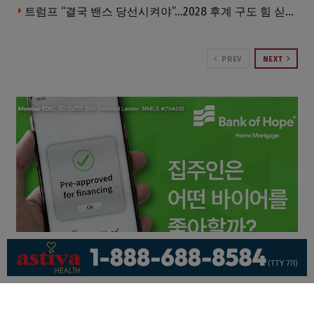
트럼프 “결국 밴스 당선시켜야”…2028 후계 구도 힘 싣나
PREV
NEXT