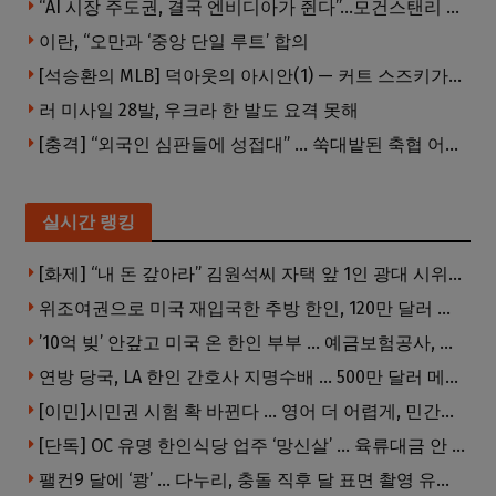
“AI 시장 주도권, 결국 엔비디아가 쥔다”…모건스탠리 장담
이란, “오만과 ‘중앙 단일 루트’ 합의
[석승환의 MLB] 덕아웃의 아시안(1) — 커트 스즈키가 우리에게 묻는 것
러 미사일 28발, 우크라 한 발도 요격 못해
[충격] “외국인 심판들에 성접대” … 쑥대밭된 축협 어디까지 추락하나
실시간 랭킹
[화제] “내 돈 갚아라” 김원석씨 자택 앞 1인 광대 시위 … 한인 투자사, “108만 달러 못받아”
위조여권으로 미국 재입국한 추방 한인, 120만 달러 은행 사기 행각
’10억 빚’ 안갚고 미국 온 한인 부부 … 예금보험공사, 미국서 소송
연방 당국, LA 한인 간호사 지명수배 … 500만 달러 메디캐어 사기, 선고 직전 한국 도주
[이민]시민권 시험 확 바뀐다 … 영어 더 어렵게, 민간시험 도입 추진
[단독] OC 유명 한인식당 업주 ‘망신살’ … 육류대금 안 갚자 식당서 공개추심
팰컨9 달에 ‘쾅’ … 다누리, 충돌 직후 달 표면 촬영 유일 탐사선