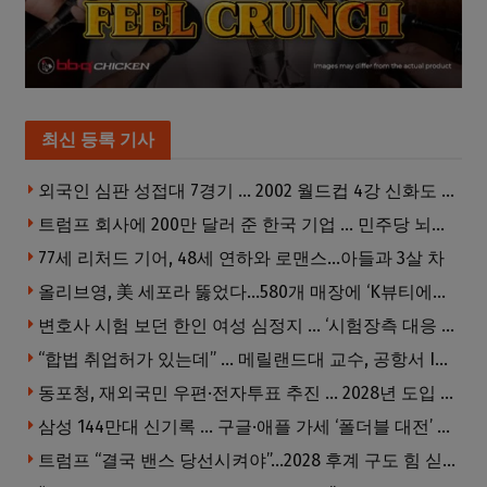
최신 등록 기사
외국인 심판 성접대 7경기 … 2002 월드컵 4강 신화도 흔들
트럼프 회사에 200만 달러 준 한국 기업 … 민주당 뇌물의혹 조사
77세 리처드 기어, 48세 연하와 로맨스…아들과 3살 차
올리브영, 美 세포라 뚫었다…580개 매장에 ‘K뷰티에딧’ 론칭
변호사 시험 보던 한인 여성 심정지 … ‘시험장측 대응 부적절’ 소송
“합법 취업허가 있는데” … 메릴랜드대 교수, 공항서 ICE에 체포, 구금 중
동포청, 재외국민 우편·전자투표 추진 … 2028년 도입 목표
삼성 144만대 신기록 … 구글·애플 가세 ‘폴더블 대전’ 열린다
트럼프 “결국 밴스 당선시켜야”…2028 후계 구도 힘 싣나