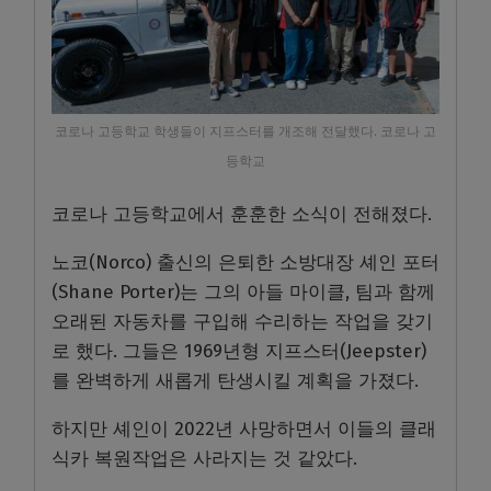
코로나 고등학교 학생들이 지프스터를 개조해 전달했다. 코로나 고
등학교
코로나 고등학교에서 훈훈한 소식이 전해졌다
.
노코
(Norco)
출신의 은퇴한 소방대장 셰인 포터
(Shane Porter)
는 그의 아들 마이클
,
팀과 함께
오래된 자동차를 구입해 수리하는 작업을 갖기
로 했다
.
그들은
1969
년형 지프스터
(Jeepster)
를 완벽하게 새롭게 탄생시킬 계획을 가졌다
.
하지만 셰인이
2022
년 사망하면서 이들의 클래
식카 복원작업은 사라지는 것 같았다
.