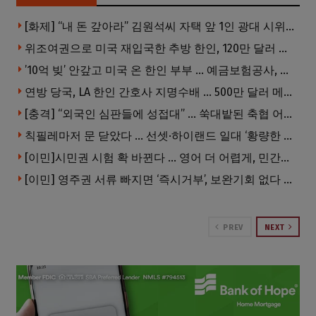
[화제] “내 돈 갚아라” 김원석씨 자택 앞 1인 광대 시위 … 한인 투자사, “108만 달러 못받아”
위조여권으로 미국 재입국한 추방 한인, 120만 달러 은행 사기 행각
’10억 빚’ 안갚고 미국 온 한인 부부 … 예금보험공사, 미국서 소송
연방 당국, LA 한인 간호사 지명수배 … 500만 달러 메디캐어 사기, 선고 직전 한국 도주
[충격] “외국인 심판들에 성접대” … 쑥대밭된 축협 어디까지 추락하나
칙필레마저 문 닫았다 … 선셋·하이랜드 일대 ‘황량한 거리’로
[이민]시민권 시험 확 바뀐다 … 영어 더 어렵게, 민간시험 도입 추진
[이민] 영주권 서류 빠지면 ‘즉시거부’, 보완기회 없다 … 이민심사 8월부터 확 바뀐다
PREV
NEXT