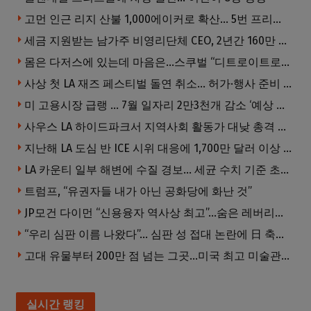
고먼 인근 리지 산불 1,000에이커로 확산… 5번 프리웨이 양방향 전면 폐쇄
세금 지원받는 남가주 비영리단체 CEO, 2년간 160만 달러 이상 받아… 미사용 휴가수당만 수십만 달러
몸은 다저스에 있는데 마음은…스쿠벌 “디트로이트로 돌아가고파”
사상 첫 LA 재즈 페스티벌 돌연 취소… 허가·행사 준비 문제로 일정 변경
미 고용시장 급랭 … 7월 일자리 2만3천개 감소 ‘예상 밖 쇼크’
사우스 LA 하이드파크서 지역사회 활동가 대낮 총격 사망… 용의자 도주
지난해 LA 도심 반 ICE 시위 대응에 1,700만 달러 이상 지출… LAPD, 대규모 시위 대비 강화 필요
LA 카운티 일부 해변에 수질 경보… 세균 수치 기준 초과, 입수 자제 당부
트럼프, “유권자들 내가 아닌 공화당에 화난 것”
JP모건 다이먼 “신용융자 역사상 최고”…숨은 레버리지 경고
“우리 심판 이름 나왔다”… 심판 성 접대 논란에 日 축구계 발칵
고대 유물부터 200만 점 넘는 그곳…미국 최고 미술관은?
실시간 랭킹