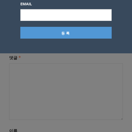
EMAIL
답글 남기기
*
이메일 주소는 공개되지 않습니다.
필수 필드는
로 표시됩니
다
*
댓글
이름