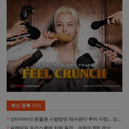
최신 등록 기사
산타바바라 동물원 사랑받던 레서판다 루비 사망… 갓 태어난 새끼 2마리 잃은 지 수주 만
글렌데일 프리스쿨에 차량 돌진… 어린이 8명 경상